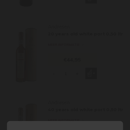
Andresen
20 years old white port 0,50 ltr
MEER INFORMATIE
€44,95
-
+
Andresen
40 years old white port 0,50 ltr
MEER INFORMATIE