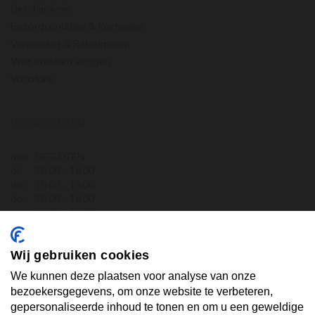
Geschiedenis
Bezorgcondities & Kortingen
Verzenden & Retourneren
Wat anderen zeggen
Vacature
OPENINGSTIJDEN
ma.
GESLOTEN
di.
10:00 - 18:00
wo.
10:00 - 18:00
do.
10:00 - 18:00
vr.
10:00 - 18:00
za.
10:00 - 17:30
zo.
GESLOTEN
Wij gebruiken cookies
ABONNEER U OP ONZE NIEUWSBRIEF
We kunnen deze plaatsen voor analyse van onze
bezoekersgegevens, om onze website te verbeteren,
gepersonaliseerde inhoud te tonen en om u een geweldige
Uw email hier ...