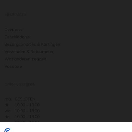
INFORMATIE
Over ons
Geschiedenis
Bezorgcondities & Kortingen
Verzenden & Retourneren
Wat anderen zeggen
Vacature
OPENINGSTIJDEN
ma.
GESLOTEN
di.
10:00 - 18:00
wo.
10:00 - 18:00
do.
10:00 - 18:00
vr.
10:00 - 18:00
za.
10:00 - 17:30