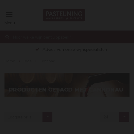
Menu
€0,00
Advies van onze wijnspecialisten
Home
Tags
Cannonau
PRODUCTEN GETAGD MET CANNONAU
Laagste prijs
24