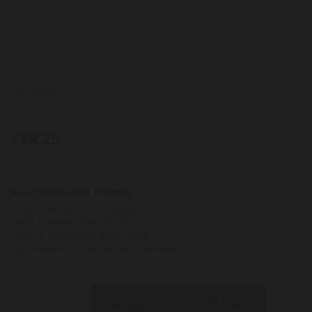
De Costera is hoofdzakelijk gemaakt van cannonau druiven,
de Sardijnse variant van de bekende grenache. De blend is
compleet gemaakt met carignano en de lokale bovese druif.
De vergisting vind plaats op met glas beklede betonnen cuves.
Daarna rijpt de wijn 8-10 maanden op kleine eiken vaten. De
LEES MEER
kleur is intens robijnrood. De geur van deze wijn is kruidig met
tonen van rode vruchten en een spoor van vanille. De smaak
van deze wijn is warm, vol en zacht, maar zeker niet zwaar.
€18,25
per stuk
Tonen van donker, zoet kersenfruit en een vleugje drop. Niet
Op voorraad
voor niets wordt de wijn vaak vergeleken met een mooie
Châteauneuf-du-Pape! Goed te combineren bij kruidige
Koop met extra korting:
mediterrane gerechten, geroosterd speenvarken en lam en
vanaf 6 flessen wijn: 5% korting
gerijpte (Sardijnse) pecorino kaas.
vanaf 12 flessen wijn: 10% korting
vanaf 36 flessen wijn: 12% korting
Kijk onderaan de site naar de voorwaarden
-
+
TOEVOEGEN AAN WINKELWAGEN