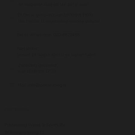
de volgende dag (di t/m za) in huis!
Di t/m vr geopend van 10:00 tot 18:00
Van 7 juli t/m 11 augustus op dinsdag gesloten.
Bel of Whatsapp:
020-6622455
Niet lekker,
binnen 14 dagen kunt u de wijnen ruilen
Zaterdag geopend
van 10:00 tot 17:30
Mail:
info@pasteuning.nl
PASTEUNING
Pasteuning Wines & Spirits BV
Willemsparkweg 11