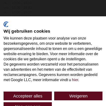
di.
10:00 - 18:00
wo.
10:00 - 18:00
do.
10:00 - 18:00
vr.
10:00 - 18:00
za.
10:00 - 17:30
zo.
GESLOTEN
Wij gebruiken cookies
ABONNEER U OP ONZE NIEUWSBRIEF
We kunnen deze plaatsen voor analyse van onze
bezoekersgegevens, om onze website te verbeteren,
gepersonaliseerde inhoud te tonen en om u een geweldige
Uw email hier ...
website-ervaring te bieden. Voor meer informatie over de
cookies die we gebruiken opent u de instellingen.
De gegevens worden verzameld voor het personaliseren
ABONNEER
van advertenties en het meten van de effectiviteit van
reclamecampagnes. Gegevens kunnen worden gedeeld
met Google LLC, meer informatie vindt u
hier
.
Accepteer alles
Weigeren
SPAREN