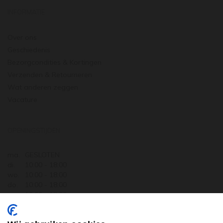
INFORMATIE
Over ons
Geschiedenis
Bezorgcondities & Kortingen
Verzenden & Retourneren
Wat anderen zeggen
Vacature
OPENINGSTIJDEN
ma.
GESLOTEN
di.
10:00 - 18:00
wo.
10:00 - 18:00
do.
10:00 - 18:00
vr.
10:00 - 18:00
za.
10:00 - 17:30
zo.
GESLOTEN