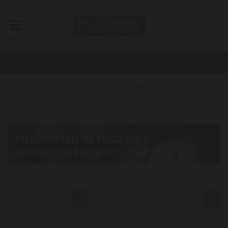
Menu
€0,00
Advies van onze wijnspecialisten
Home
Tags
bourboulenc en clairette
PRODUCTEN GETAGD MET
BOURBOULENC EN CLAIRETTE
Laagste prijs
24