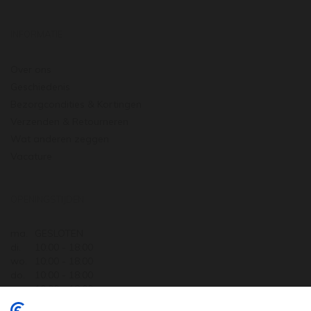
INFORMATIE
Over ons
Geschiedenis
Bezorgcondities & Kortingen
Verzenden & Retourneren
Wat anderen zeggen
Vacature
OPENINGSTIJDEN
ma.
GESLOTEN
di.
10:00 - 18:00
wo.
10:00 - 18:00
do.
10:00 - 18:00
vr.
10:00 - 18:00
za.
10:00 - 17:30