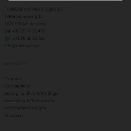
Pasteuning Wines & Spirits BV
Willemsparkweg 11
1071 GN Amsterdam
Tel: +31 20 66 22 455
: +31 20 66 22 455
info@pasteuning.nl
INFORMATIE
Over ons
Geschiedenis
Bezorgcondities & Kortingen
Verzenden & Retourneren
Wat anderen zeggen
Vacature