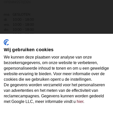
OPENINGSTIJDEN
ma.
GESLOTEN
di.
10:00 - 18:00
wo.
10:00 - 18:00
do.
10:00 - 18:00
vr.
10:00 - 18:00
za.
10:00 - 17:30
zo.
GESLOTEN
Wij gebruiken cookies
ABONNEER U OP ONZE NIEUWSBRIEF
We kunnen deze plaatsen voor analyse van onze
bezoekersgegevens, om onze website te verbeteren,
gepersonaliseerde inhoud te tonen en om u een geweldige
Uw email hier ...
website-ervaring te bieden. Voor meer informatie over de
cookies die we gebruiken opent u de instellingen.
De gegevens worden verzameld voor het personaliseren
ABONNEER
van advertenties en het meten van de effectiviteit van
reclamecampagnes. Gegevens kunnen worden gedeeld
met Google LLC, meer informatie vindt u
hier
.