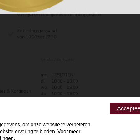
Di t/m vr geopend van 10:00 tot 18:00
Van 7 juli t/m 11 augustus op dinsdag gesloten.
Zaterdag geopend
van 10:00 tot 17:30
OPENINGSTIJDEN
ma.
GESLOTEN
di.
10:00 - 18:00
wo.
10:00 - 18:00
ies & Kortingen
do.
10:00 - 18:00
Retourneren
vr.
10:00 - 18:00
za.
10:00 - 17:30
 zeggen
Acceptee
zo.
GESLOTEN
egevens, om onze website te verbeteren,
bsite-ervaring te bieden. Voor meer
lingen.