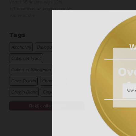
Vanaf 36 flessen wijn: 12%
kijk onderaan de pagina voor de
Laagste prij
voorwaarden
Tags
Alcoholvrij
Biologisch
Cabernet Franc
Cabernet Sauvignon
Carignan
Cave Tastvin
Chardonnay
Uw e
Chenin Blanc
Cinsault
Corvina
Bekijk alle tags