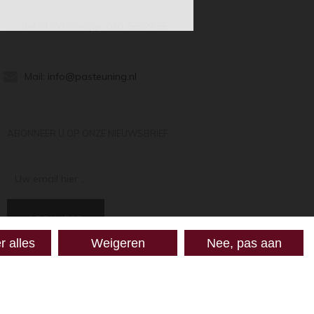
Bel of Whatsapp:
020-6622455
Mail:
info@pasteuning.nl
ABONNEER U OP ONZE NIEUWSBRIEF
Uw email hier ...
ABONNEER
r alles
Weigeren
Nee, pas aan