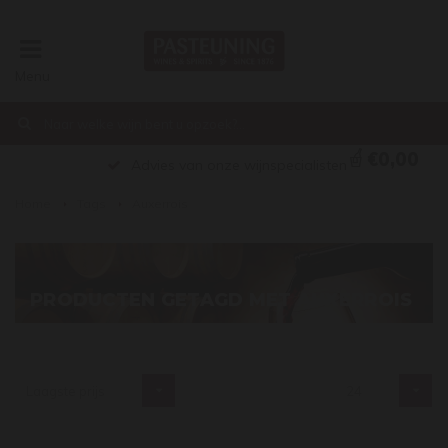
Menu
€0,00
Advies van onze wijnspecialisten
Home
Tags
Auxerrois
PRODUCTEN GETAGD MET AUXERROIS
Laagste prijs
24