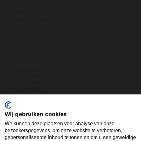
Geschiedenis
Bezorgcondities & Kortingen
Verzenden & Retourneren
Wat anderen zeggen
Vacature
OPENINGSTIJDEN
ma.
GESLOTEN
di.
10:00 - 18:00
wo.
10:00 - 18:00
do.
10:00 - 18:00
vr.
10:00 - 18:00
za.
10:00 - 17:30
zo.
GESLOTEN
Wij gebruiken cookies
ABONNEER U OP ONZE NIEUWSBRIEF
We kunnen deze plaatsen voor analyse van onze
bezoekersgegevens, om onze website te verbeteren,
gepersonaliseerde inhoud te tonen en om u een geweldige
Uw email hier ...