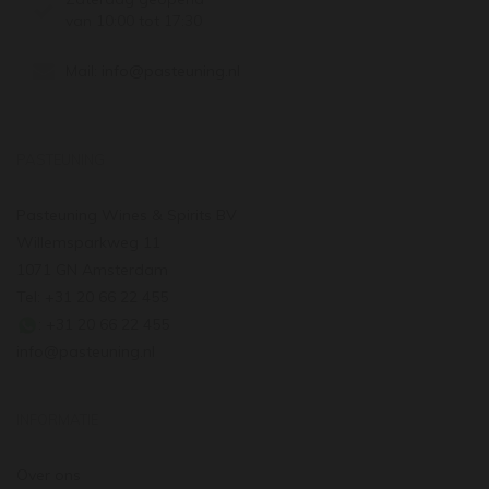
van 10:00 tot 17:30
Mail:
info@pasteuning.nl
PASTEUNING
Pasteuning Wines & Spirits BV
Willemsparkweg 11
1071 GN Amsterdam
Tel: +31 20 66 22 455
: +31 20 66 22 455
info@pasteuning.nl
INFORMATIE
Over ons