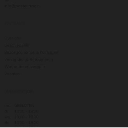
info@pasteuning.nl
INFORMATIE
Over ons
Geschiedenis
Bezorgcondities & Kortingen
Verzenden & Retourneren
Wat anderen zeggen
Vacature
OPENINGSTIJDEN
ma.
GESLOTEN
di.
10:00 - 18:00
wo.
10:00 - 18:00
do.
10:00 - 18:00