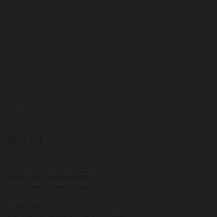
Licht
Krachtig
Naast de bekendste en beste films, maar Francis Ford
Coppola ook nog eens bijzonder gewilde wijnen. Onvervalste
rijke Amerikaanse wijnen met een toefje hout en lekker veel
zwoel fruit. Wijnen met een verhaal en gelukkig een happy end!
Over de wijnen:
LEES MEER
Francis Ford Coppola Chardonnay Diamond range:
De druiven voor de Gold Label Chardonnay worden geoogst in
Monterey County, ten zuiden van San Francisco. De koude
€52,50
Bij 10 stuks €41,75 per fles
per stuk
golfstroom van de Pacific zorgt voor koele lucht waar dit
Op voorraad
gebied van profiteert. De wijn wordt bewust op het fruit
gemaakt, door de druiven voor een deel te laten vergisten op
Koop met extra korting:
roestvrij staal voor het behoud van fraîcheur. Het andere deel
vanaf 6 flessen wijn: 5% korting
van de most wordt op Frans eiken vergist, de wijn rijpt hierin
vanaf 12 flessen wijn: 10% korting
vanaf 36 flessen wijn: 12% korting
vervolgens 9 maanden en krijgt daardoor een fijn houtaroma.
Kijk onderaan de site naar de voorwaarden