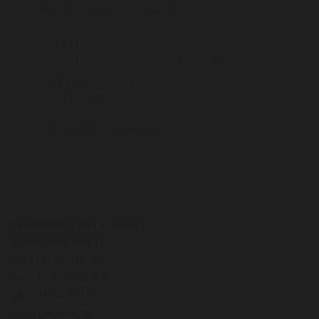
Bel of Whatsapp:
020-6622455
Niet lekker,
binnen 14 dagen kunt u de wijnen ruilen
Zaterdag geopend
van 10:00 tot 17:30
Mail:
info@pasteuning.nl
PASTEUNING
Pasteuning Wines & Spirits BV
Willemsparkweg 11
1071 GN Amsterdam
Tel: +31 20 66 22 455
: +31 20 66 22 455
info@pasteuning.nl