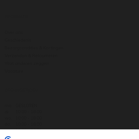
INFORMATIE
Over ons
Geschiedenis
Bezorgcondities & Kortingen
Verzenden & Retourneren
Wat anderen zeggen
Vacature
OPENINGSTIJDEN
ma.
GESLOTEN
di.
10:00 - 18:00
wo.
10:00 - 18:00
do.
10:00 - 18:00
vr.
10:00 - 18:00
za.
10:00 - 17:30