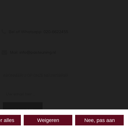
Bel of Whatsapp:
020-6622455
Mail:
info@pasteuning.nl
ABONNEER U OP ONZE NIEUWSBRIEF
Uw email hier ...
ABONNEER
r alles
Weigeren
Nee, pas aan