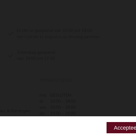
Di t/m vr geopend van 10:00 tot 18:00
Van 7 juli t/m 11 augustus op dinsdag gesloten.
Zaterdag geopend
van 10:00 tot 17:30
OPENINGSTIJDEN
ma.
GESLOTEN
di.
10:00 - 18:00
wo.
10:00 - 18:00
ies & Kortingen
do.
10:00 - 18:00
Retourneren
vr.
10:00 - 18:00
za.
10:00 - 17:30
 zeggen
Acceptee
zo.
GESLOTEN