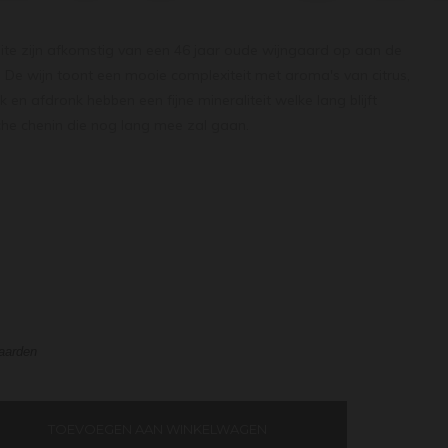
ite zijn afkomstig van een 46 jaar oude wijngaard op aan de
e wijn toont een mooie complexiteit met aroma's van citrus,
en afdronk hebben een fijne mineraliteit welke lang blijft
he chenin die nog lang mee zal gaan.
waarden
TOEVOEGEN AAN WINKELWAGEN