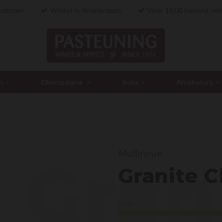
ialisten
Winkel in Amsterdam
Voor 15:00 besteld, vo
n
Champagne
Sake
Alcoholvrij
Mullineux
Gran
Granite 
Licht