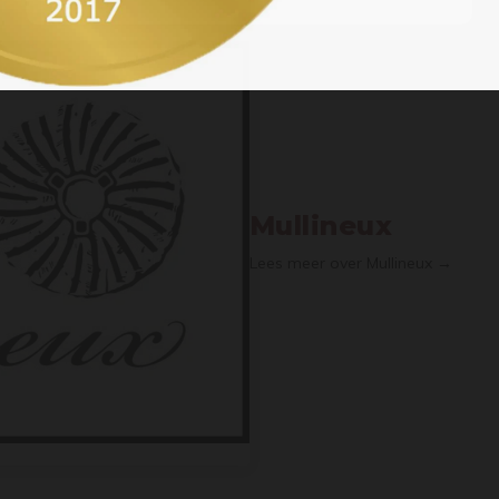
Mullineux
Lees meer over Mullineux →