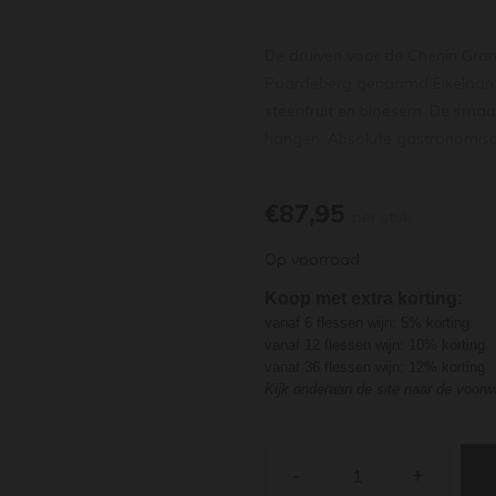
De druiven voor de Chenin Gran
Paardeberg genaamd Eikelaan. D
steenfruit en bloesem. De smaak 
hangen. Absolute gastronomisc
€87,95
per stuk
Op voorraad
Koop met extra korting:
vanaf 6 flessen wijn: 5% korting
vanaf 12 flessen wijn: 10% korting
vanaf 36 flessen wijn: 12% korting
Kijk onderaan de site naar de voor
-
+