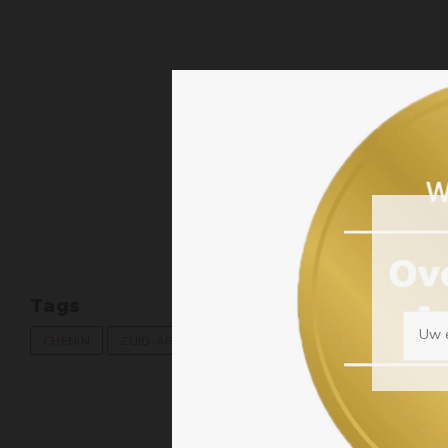
Tags
Uw e
CHENIN
ZUID-AFRIKA