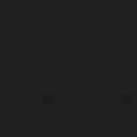
zuiden van Australië. De naam 'Yalumba' is afkomstig van de
Aboriginals en betekent 'al het land rondom'. Inmiddels is het
bedrijf in handen van de zesde generatie en heeft het in de
loop der jaren een grote naam opgebouwd met onberispelijke
wijnen met een prachtige kwaliteit. Yalumba is één van de
weinige wijnbedrijven met een eigen kuiperij voor het maken
van eiken vaten van eigen geselecteerd eikenhout. Yalumba
werkzaam in een landelijke omgeving voor meer dan 165 jaar,
en heeft veel geleerd over het belang van duurzaamheid. De
fundamentele elementen daarvan zijn essentieel zijn voor de
kwaliteit van de wijnen. Er wordt een uitgebreid scala aan
wijnen gemaakt, rond de 50 verschillende soorten.
Yalumba is vooral bekend van zijn authentieke stijl versterkte,
zoete muscatwijnen.
Laagste prijs
24