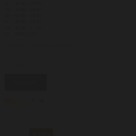
di.
10:00 - 18:00
wo.
10:00 - 18:00
do.
10:00 - 18:00
vr.
10:00 - 18:00
za.
10:00 - 17:30
zo.
GESLOTEN
ABONNEER U OP ONZE NIEUWSBRIEF
Uw email hier ...
ABONNEER
SPAREN