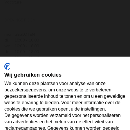
Vacature
OPENINGSTIJDEN
ma.
GESLOTEN
di.
10:00 - 18:00
wo.
10:00 - 18:00
do.
10:00 - 18:00
vr.
10:00 - 18:00
za.
10:00 - 17:30
zo.
GESLOTEN
Wij gebruiken cookies
ABONNEER U OP ONZE NIEUWSBRIEF
We kunnen deze plaatsen voor analyse van onze
bezoekersgegevens, om onze website te verbeteren,
gepersonaliseerde inhoud te tonen en om u een geweldige
Uw email hier ...
website-ervaring te bieden. Voor meer informatie over de
cookies die we gebruiken opent u de instellingen.
De gegevens worden verzameld voor het personaliseren
ABONNEER
van advertenties en het meten van de effectiviteit van
reclamecampagnes. Gegevens kunnen worden gedeeld