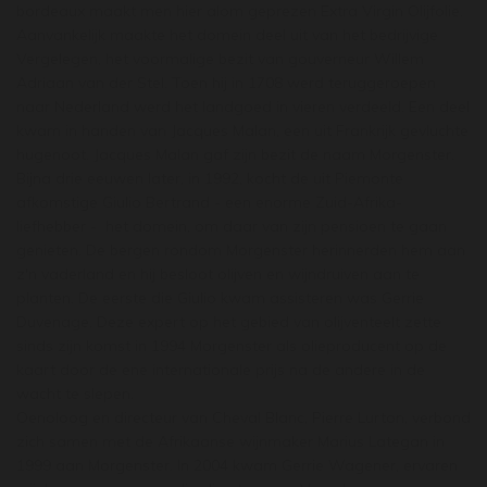
bordeaux maakt men hier alom geprezen Extra Virgin Olijfolie.
Aanvankelijk maakte het domein deel uit van het bedrijvige
Vergelegen, het voormalige bezit van gouverneur Willem
Adriaan van der Stel. Toen hij in 1708 werd teruggeroepen
naar Nederland werd het landgoed in vieren verdeeld. Een deel
kwam in handen van Jacques Malan, een uit Frankrijk gevluchte
hugenoot. Jacques Malan gaf zijn bezit de naam Morgenster.
Bijna drie eeuwen later, in 1992, kocht de uit Piemonte
afkomstige Giulio Bertrand - een enorme Zuid-Afrika-
liefhebber - het domein, om daar van zijn pensioen te gaan
genieten. De bergen rondom Morgenster herinnerden hem aan
z'n vaderland en hij besloot olijven en wijndruiven aan te
planten. De eerste die Giulio kwam assisteren was Gerrie
Duvenage. Deze expert op het gebied van olijventeelt zette
sinds zijn komst in 1994 Morgenster als olieproducent op de
kaart door de ene internationale prijs na de andere in de
wacht te slepen.
Oenoloog en directeur van Cheval Blanc, Pierre Lurton, verbond
zich samen met de Afrikaanse wijnmaker Marius Lategan in
1999 aan Morgenster. In 2004 kwam Gerrie Wagener, ervaren