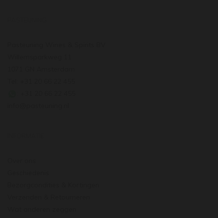
PASTEUNING
Pasteuning Wines & Spirits BV
Willemsparkweg 11
1071 GN Amsterdam
Tel: +31 20 66 22 455
: +31 20 66 22 455
info@pasteuning.nl
INFORMATIE
Over ons
Geschiedenis
Bezorgcondities & Kortingen
Verzenden & Retourneren
Wat anderen zeggen