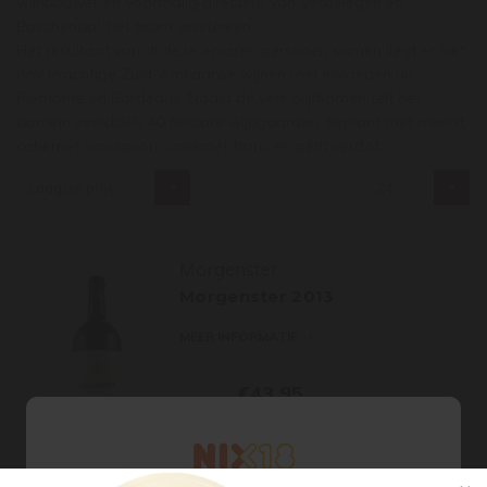
wijnbouwer en voormalig directeur van Vergelegen en
Boschendal, het team versterken.
Het resultaat van al deze ervaren personen samen liegt er niet
om! Prachtige Zuid-Afrikaanse wijnen met invloeden uit
Piemonte en Bordeaux. Naast de vele olijfbomen telt het
domein inmiddels 40 hectare wijngaarden, beplant met merlot,
cabernet sauvignon, cabernet franc en petit verdot.
Laagste prijs
24
Morgenster
Morgenster 2013
MEER INFORMATIE
€43,95
-
+