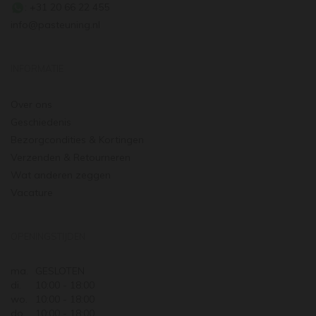
: +31 20 66 22 455
info@pasteuning.nl
INFORMATIE
Over ons
Geschiedenis
Bezorgcondities & Kortingen
Verzenden & Retourneren
Wat anderen zeggen
Vacature
OPENINGSTIJDEN
ma.
GESLOTEN
di.
10:00 - 18:00
wo.
10:00 - 18:00
do.
10:00 - 18:00