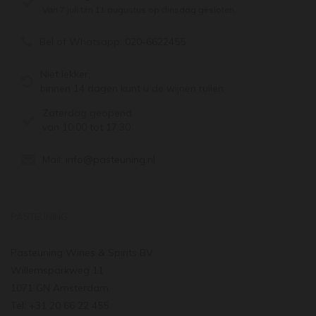
Van 7 juli t/m 11 augustus op dinsdag gesloten.
Bel of Whatsapp:
020-6622455
Niet lekker,
binnen 14 dagen kunt u de wijnen ruilen
Zaterdag geopend
van 10:00 tot 17:30
Mail:
info@pasteuning.nl
PASTEUNING
Pasteuning Wines & Spirits BV
Willemsparkweg 11
1071 GN Amsterdam
Tel: +31 20 66 22 455