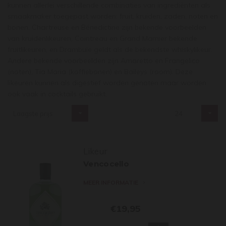
kunnen allerlei verschillende combinaties van ingrediënten als
smaakmaker toegepast worden: fruit, kruiden, zaden, noten en
bonen. Chartreuse en Bénedictine zijn bekende voorbeelden
van kruidenlikeuren, Cointreau en Grand Marnier bekende
fruitlikeuren, en Drambuie geldt als de bekendste whiskylikeur.
Andere bekende voorbeelden zijn Amaretto en Frangelico
(noten), Tia Maria (koffiebonen) en Baileys (room). Deze
likeuren kunnen als digestief worden genoten maar worden
ook vaak in cocktails gebruikt.
Laagste prijs
24
Likeur
Vencocello
MEER INFORMATIE
€19,95