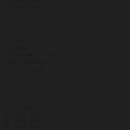
: +31 20 66 22 455
info@pasteuning.nl
INFORMATIE
Over ons
Geschiedenis
Bezorgcondities & Kortingen
Verzenden & Retourneren
Wat anderen zeggen
Vacature
OPENINGSTIJDEN
ma.
GESLOTEN
di.
10:00 - 18:00
wo.
10:00 - 18:00
do.
10:00 - 18:00