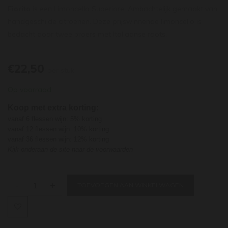
Fiorito
is een Limoncello Superiore. Ambachtelijk gemaakt van
handgeschilde citroenen. Deze prijswinnende limoncello is
bedacht door twee broers met Italiaanse roots.
€22,50
per stuk
Op voorraad
Koop met extra korting:
vanaf 6 flessen wijn: 5% korting
vanaf 12 flessen wijn: 10% korting
vanaf 36 flessen wijn: 12% korting
Kijk onderaan de site naar de voorwaarden
-
+
TOEVOEGEN AAN WINKELWAGEN