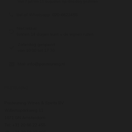
Van 7 juli t/m 11 augustus op dinsdag gesloten.
Bel of Whatsapp:
020-6622455
Niet lekker,
binnen 14 dagen kunt u de wijnen ruilen
Zaterdag geopend
van 10:00 tot 17:30
Mail:
info@pasteuning.nl
PASTEUNING
Pasteuning Wines & Spirits BV
Willemsparkweg 11
1071 GN Amsterdam
Tel: +31 20 66 22 455