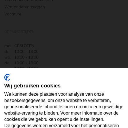
Wat anderen zeggen
Vacature
OPENINGSTIJDEN
ma.
GESLOTEN
di.
10:00 - 18:00
wo.
10:00 - 18:00
do.
10:00 - 18:00
vr.
10:00 - 18:00
za.
10:00 - 17:30
zo.
GESLOTEN
Wij gebruiken cookies
ABONNEER U OP ONZE NIEUWSBRIEF
We kunnen deze plaatsen voor analyse van onze
bezoekersgegevens, om onze website te verbeteren,
gepersonaliseerde inhoud te tonen en om u een geweldige
Uw email hier ...
website-ervaring te bieden. Voor meer informatie over de
cookies die we gebruiken opent u de instellingen.
De gegevens worden verzameld voor het personaliseren
ABONNEER