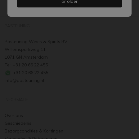
Mail:
info@pasteuning.nl
or older
PASTEUNING
Pasteuning Wines & Spirits BV
Willemsparkweg 11
1071 GN Amsterdam
Tel: +31 20 66 22 455
: +31 20 66 22 455
info@pasteuning.nl
INFORMATIE
Over ons
Geschiedenis
Bezorgcondities & Kortingen
Verzenden & Retourneren