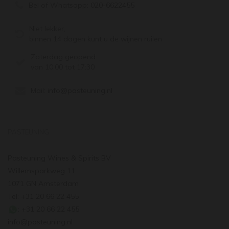
Bel of Whatsapp:
020-6622455
Niet lekker,
binnen 14 dagen kunt u de wijnen ruilen
Zaterdag geopend
van 10:00 tot 17:30
Mail:
info@pasteuning.nl
PASTEUNING
Pasteuning Wines & Spirits BV
Willemsparkweg 11
1071 GN Amsterdam
Tel: +31 20 66 22 455
: +31 20 66 22 455
info@pasteuning.nl