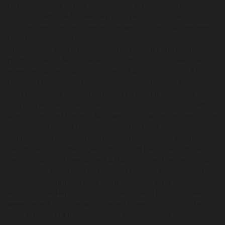
Destijds door de familie Antoine Jaboulet opgericht en in 2006
door de Zwitserse familie Frey, in de persoon van Jean-
Jacques Frey overgenomen en nieuwe impulsen aan gegeven.
Naast eigenaar van prachtige wijngaarden in de
Champagnestreek en aandeelhouder van het prestigieuze
champagnehuis Maison Billecart-Salmon, is de familie ook
eigenaar van de grand cru Château La Lagune in Haut-Médoc.
Caroline Frey, de oudste dochter van Jean-Jacques, maakte in
2004 haar eerste wijn van Château La Lagune. Vandaag de
dag is zij eindverantwoordelijk voor de wijnen Paul Jaboulet
Aîné, samen met Frederic Jaboulet. Er is flink geïnvesteerd in de
wijngaarden en de kelders zijn verbouwd met nieuwe
wijnmaakfaciliteiten. Een aantal veranderingen op een rij:
herdefiniëring van het eigendom van het bedrijf Hermitage en
de oprichting van Hermitage La Maison Bleue, toevoeging van
domeinen in Côte Rôtie en Condrieu plus een nieuwe gravity-
flow wijnmakerij in 2010. De glorie van Jaboulet is de
legendarische Hermitage La Chapelle, die al het harde werk
weerspiegelt dat in de wijngaarden is gestopt. In totaal bezit
Jaboulet Ainé 114 ha wijngaarden in de noordelijke en