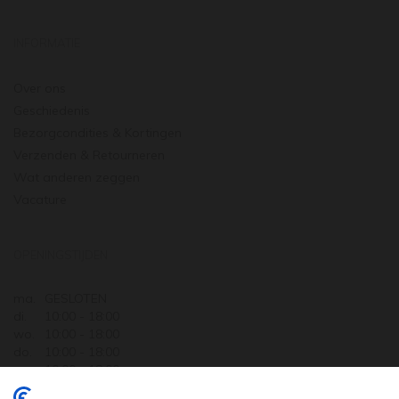
INFORMATIE
Over ons
Geschiedenis
Bezorgcondities & Kortingen
Verzenden & Retourneren
Wat anderen zeggen
Vacature
OPENINGSTIJDEN
ma.
GESLOTEN
di.
10:00 - 18:00
wo.
10:00 - 18:00
do.
10:00 - 18:00
vr.
10:00 - 18:00
za.
10:00 - 17:30