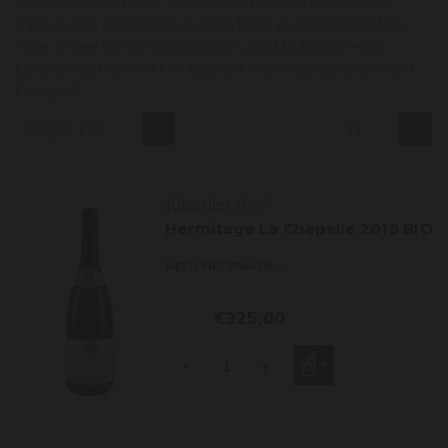
zuidelijke Rhônestreek , waaronder percelen in beroemde
wijngaarden als Hermitage, Côte Rôtie en Châteauneuf du
Pape. In veel van de wijngaarden wordt biologisch en/of
biodynamisch gewerkt en bijna alle wijnen zijn gecertificeerd
biologisch.
Laagste prijs
24
Jaboulet Ainé
Hermitage La Chapelle 2019 BIO
MEER INFORMATIE
€325,00
-
+