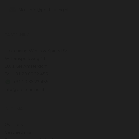
Mail:
info@pasteuning.nl
PASTEUNING
Pasteuning Wines & Spirits BV
Willemsparkweg 11
1071 GN Amsterdam
Tel: +31 20 66 22 455
: +31 20 66 22 455
info@pasteuning.nl
INFORMATIE
Over ons
Geschiedenis