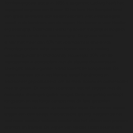
familiewijngoed, dat al in 1856 is opgericht. Ludwig heeft het
wijngoed vergroot van 8 naar 30 hectare. Het Kamptal bezit
een grote diversiteit aan bodemsoorten, wat weerspiegeld
wordt in de karakters van de wijnen. Het terroir is voor Hiedler
erg belangrijk. Daarnaast werkt hij zoveel mogelijk ecologisch,
maar vindt certificatie niet belangrijk. De grüner veltliner
is hier met meer dan 60% het voornaamste druivenras.
Prachtige andere witte wijnen komen van o.a. riesling,
weissburgunder en chardonnay. Nauwelijks 10% van de
wijngaarden is aangeplant met de blauwe druivenrassen
(zweigelt, blauburgunder, sankt laurent en sangiovese). De
wijnen worden tot in het kleinste detail handmatig en
traditioneel geproduceerd, om ze meer balans en authenticiteit
mee te geven. Ze worden spontaan, dat wil zeggen met de
natuurlijke druifeigen gisten, vergist. Deze vergisting verloopt
langzaam en het lange contact met de fijne gistcellen
harmoniseert de zuren op natuurlijke wijze. De meeste wijnen
krijgen een klein beetje malolactische gisting, hetgeen ze net
wat meer rondeur verleent zonder dat het afdoet aan primaire
aroma's en frisheid. De wijnen van Hiedler staan bekend om