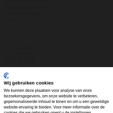
Bezorgcondities & Kortingen
Verzenden & Retourneren
Wat anderen zeggen
Vacature
OPENINGSTIJDEN
ma.
GESLOTEN
di.
10:00 - 18:00
wo.
10:00 - 18:00
do.
10:00 - 18:00
vr.
10:00 - 18:00
za.
10:00 - 17:30
zo.
GESLOTEN
Wij gebruiken cookies
ABONNEER U OP ONZE NIEUWSBRIEF
We kunnen deze plaatsen voor analyse van onze
bezoekersgegevens, om onze website te verbeteren,
gepersonaliseerde inhoud te tonen en om u een geweldige
Uw email hier ...
website-ervaring te bieden. Voor meer informatie over de
cookies die we gebruiken opent u de instellingen.