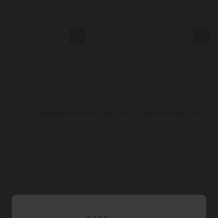
hun uitstekende rijpingspotentieel. Ze zijn jong uitstekend
drinkbaar, maar tonen hun ware klasse na enige jaren rijping.
Laagste prijs
24
Uw zoekopdracht heeft helaas niets opgeleverd. Bel onze
winkel 020 662 245 5, dan zoeken wij uw wijn....