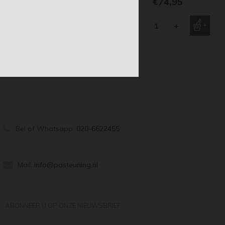
€74,95
nt langzaam op dronk te komen
-
+
 hogere score.
Bel of Whatsapp:
020-6622455
Mail:
info@pasteuning.nl
ABONNEER U OP ONZE NIEUWSBRIEF