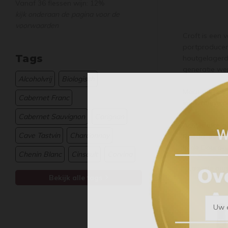
Vanaf 36 flessen wijn: 12%
kijk onderaan de pagina voor de
voorwaarden
Croft is een 
portproducent
Tags
houtgelagerde
generatie we
Alcoholvrij
Biologisch
Maar met zijn
Cabernet Franc
innovatieve ni
Cabernet Sauvignon
Carignan
Achter elke g
Cave Tastvin
Chardonnay
Roêda, besch
in de Douro-v
Chenin Blanc
Cinsault
Corvina
Laagste prij
Bekijk alle tags
Uw e