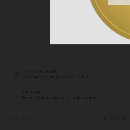
Voor 15:00 besteld,
de volgende dag (di t/m za) in huis!
Niet lekker,
binnen 14 dagen kunt u de wijnen ruilen
PASTEUNING
INFORMATIE