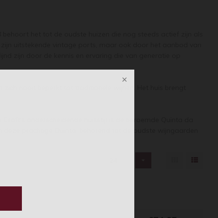
behoort het tot de oudste huizen die nog steeds actief zijn als
om zijn uitstekende vintage ports, maar ook door het aanbod van
ijnd zijn door de kennis en ervaring die van generatie op
zich nooit beperkt tot traditionele wijnen. Het huis brengt
 Croft's onderscheidende huisstijl is de beroemde Quinta da
n deze prachtige Quinta, behorend tot de oudste wijngaarden
24