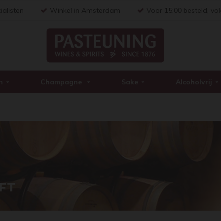
ialisten
Winkel in Amsterdam
Voor 15:00 besteld, vo
n
Champagne
Sake
Alcoholvrij
FT