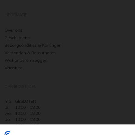
INFORMATIE
Over ons
Geschiedenis
Bezorgcondities & Kortingen
Verzenden & Retourneren
Wat anderen zeggen
Vacature
OPENINGSTIJDEN
ma.
GESLOTEN
di.
10:00 - 18:00
wo.
10:00 - 18:00
do.
10:00 - 18:00
vr.
10:00 - 18:00
za.
10:00 - 17:30