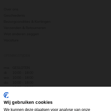
Over ons
Geschiedenis
Bezorgcondities & Kortingen
Verzenden & Retourneren
Wat anderen zeggen
Vacature
OPENINGSTIJDEN
ma.
GESLOTEN
di.
10:00 - 18:00
wo.
10:00 - 18:00
do.
10:00 - 18:00
vr.
10:00 - 18:00
za.
10:00 - 17:30
zo.
GESLOTEN
Wij gebruiken cookies
ABONNEER U OP ONZE NIEUWSBRIEF
We kunnen deze plaatsen voor analyse van onze