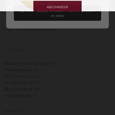
binnen 14 dagen kunt u de wijnen ruilen
ABONNEER
Ja, ik ben 18 jaar of ouder / Yes, I’m 18 years
Zaterdag geopend
or older
van 10:00 tot 17:30
Mail:
info@pasteuning.nl
PASTEUNING
Pasteuning Wines & Spirits BV
Willemsparkweg 11
1071 GN Amsterdam
Tel: +31 20 66 22 455
: +31 20 66 22 455
info@pasteuning.nl
INFORMATIE