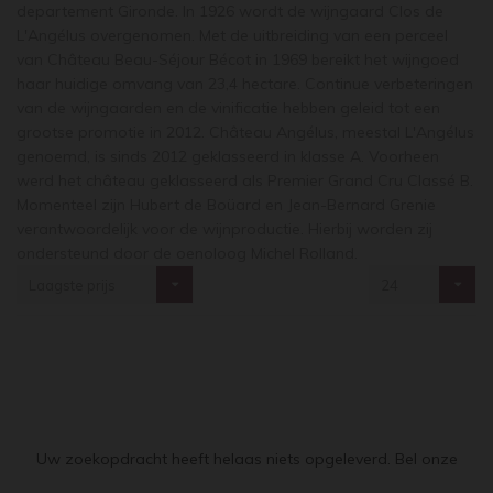
departement Gironde. In 1926 wordt de wijngaard Clos de
L'Angélus overgenomen. Met de uitbreiding van een perceel
van Château Beau-Séjour Bécot in 1969 bereikt het wijngoed
haar huidige omvang van 23,4 hectare. Continue verbeteringen
van de wijngaarden en de vinificatie hebben geleid tot een
grootse promotie in 2012. Château Angélus, meestal L'Angélus
genoemd, is sinds 2012 geklasseerd in klasse A. Voorheen
werd het château geklasseerd als Premier Grand Cru Classé B.
Momenteel zijn Hubert de Boüard en Jean-Bernard Grenie
verantwoordelijk voor de wijnproductie. Hierbij worden zij
ondersteund door de oenoloog Michel Rolland.
Laagste prijs
24
Uw zoekopdracht heeft helaas niets opgeleverd. Bel onze