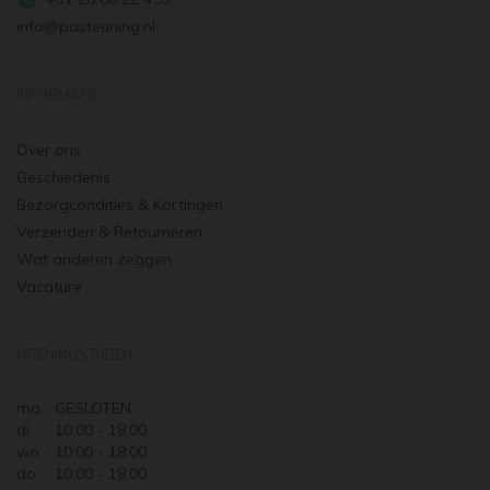
info@pasteuning.nl
INFORMATIE
Over ons
Geschiedenis
Bezorgcondities & Kortingen
Verzenden & Retourneren
Wat anderen zeggen
Vacature
OPENINGSTIJDEN
ma.
GESLOTEN
di.
10:00 - 18:00
wo.
10:00 - 18:00
do.
10:00 - 18:00