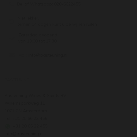
Bel of Whatsapp:
020-6622455
Niet lekker,
binnen 14 dagen kunt u de wijnen ruilen
Zaterdag geopend
van 10:00 tot 17:30
Mail:
info@pasteuning.nl
PASTEUNING
Pasteuning Wines & Spirits BV
Willemsparkweg 11
1071 GN Amsterdam
Tel: +31 20 66 22 455
: +31 20 66 22 455
info@pasteuning.nl