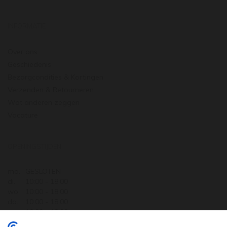
INFORMATIE
Over ons
Geschiedenis
Bezorgcondities & Kortingen
Verzenden & Retourneren
Wat anderen zeggen
Vacature
OPENINGSTIJDEN
ma.
GESLOTEN
di.
10:00 - 18:00
wo.
10:00 - 18:00
do.
10:00 - 18:00
vr.
10:00 - 18:00
za.
10:00 - 17:30