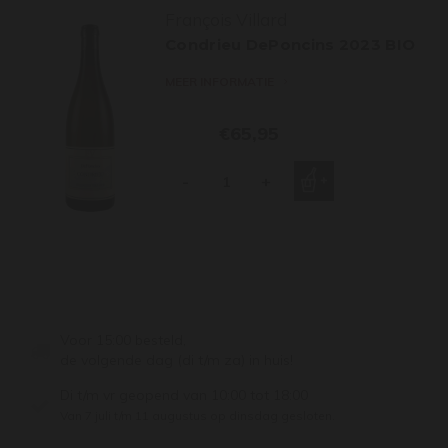
François Villard
Condrieu DePoncins 2023 BIO
MEER INFORMATIE
€65,95
-
+
Voor 15:00 besteld,
de volgende dag (di t/m za) in huis!
Di t/m vr geopend van 10:00 tot 18:00
Van 7 juli t/m 11 augustus op dinsdag gesloten.