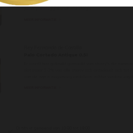
interessant maakt. De finale is is erg lang, die goed o
zoals parmaggiano of manchego.
MEER INFORMATIE
Rey Fernando de Castilla
Palo Cortado Antique 0,5l
Er wordt hier gebruikt gemaakt van sherry's die minimaal
dat maar 1-2% van alle sherry zich ontwikkelt zich tot
van de wijn is nagenoeg eindeloos, echter verdere oxydat
MEER INFORMATIE
Di t/m vr geopend van 10:00 tot 18:00