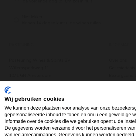
de volgende dag (di t/m za) in huis!
Niet lekker,
binnen 14 dagen kunt u de wijnen ruilen
PASTEUNING
INFORMATIE
Pasteuning Wines & Spirits BV
Over ons
Willemsparkweg 11
Geschiedenis
1071 GN Amsterdam
Bezorgcondit
Tel: +31 20 66 22 455
Verzenden & 
: +31 20 66 22 455
Wat anderen
info@pasteuning.nl
Vacature
Wij gebruiken cookies
We kunnen deze plaatsen voor analyse van onze bezoekersg
gepersonaliseerde inhoud te tonen en om u een geweldige we
informatie over de cookies die we gebruiken opent u de instel
De gegevens worden verzameld voor het personaliseren van ad
SPAREN
van reclamecampagnes. Gegevens kunnen worden gedeeld me