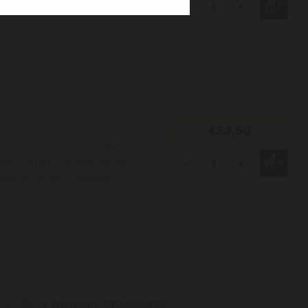
mgaat met sterke stevige kazen
-
+
€53,50
 25 jaar oud zijn. Opallend is
 Palo Cortado. De bewaartijd
-
+
ie op de fles is beperk...
Bel of Whatsapp:
020-6622455