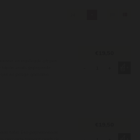
24
€19,50
ewier en ingelegde citroen.
tige tapas zoals gepeperde
-
+
sjes en pittige garnalen.
€19,50
 aan tafel. Een prijswinnende
en gerookte tomaat geeft de
-
+