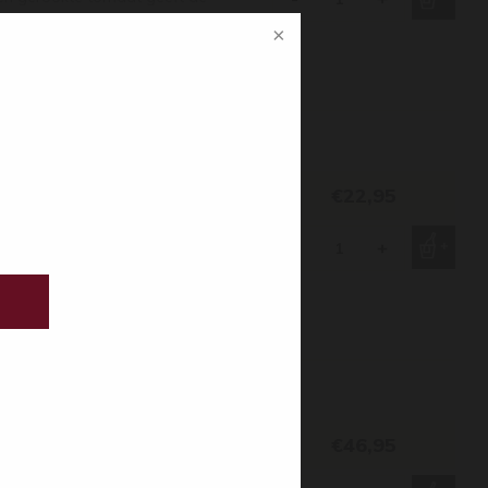
ten als oester of mosselwijn!
€22,95
 en een iets mildere en
l heerlijk bij kalfsvlees of vette
-
+
en of mooie gedroogde ham.
€46,95
oetheid, die de wijn echt