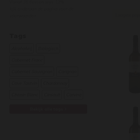
Vanaf 36 flessen wijn: 12%
kijk onderaan de pagina voor de
Laagste prij
voorwaarden
Tags
Alcoholvrij
Biologisch
Cabernet Franc
Cabernet Sauvignon
Carignan
Cave Tastvin
Chardonnay
Chenin Blanc
Cinsault
Corvina
Bekijk alle tags