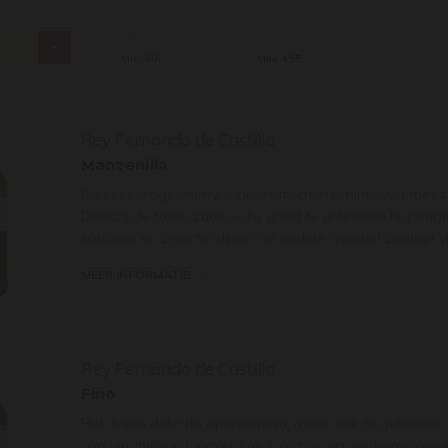
s
Min: €
0
Max: €
55
Rey Fernando de Castilla
Manzanilla
De beendroge sherry is aromatisch met hints van met ze
Dankzij de frisse zuren is hij goed te gebruiken bij pit
sardines en zwarte olijven, of andere (rauwe) zoutige vi
MEER INFORMATIE
Rey Fernando de Castilla
Fino
Het is een delicate aperitiefwijn, maar ook te gebruiken
combinatie van langoustine, pata negra, watermeloen 