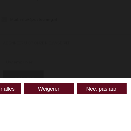
Mail:
info@pasteuning.nl
ABONNEER U OP ONZE NIEUWSBRIEF
Uw email hier ...
ABONNEER
r alles
Weigeren
Nee, pas aan