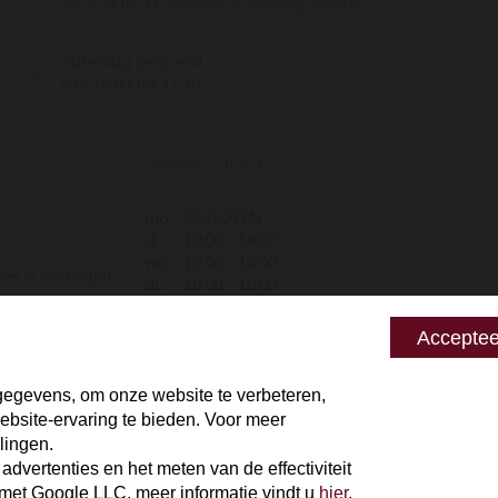
Van 7 juli t/m 11 augustus op dinsdag gesloten.
Zaterdag geopend
van 10:00 tot 17:30
OPENINGSTIJDEN
ma.
GESLOTEN
di.
10:00 - 18:00
wo.
10:00 - 18:00
ies & Kortingen
do.
10:00 - 18:00
Retourneren
vr.
10:00 - 18:00
za.
10:00 - 17:30
 zeggen
Acceptee
zo.
GESLOTEN
egevens, om onze website te verbeteren,
bsite-ervaring te bieden. Voor meer
lingen.
vertenties en het meten van de effectiviteit
t Google LLC, meer informatie vindt u
hier
.