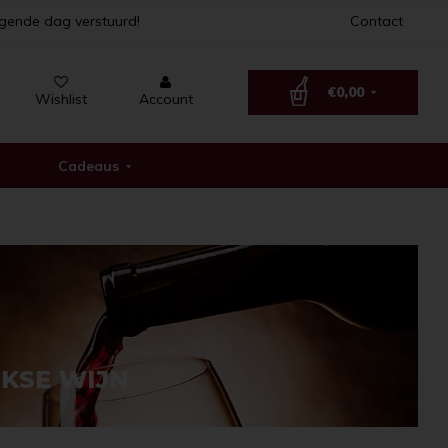
lgende dag verstuurd!
Contact
€0,00
Wishlist
Account
Cadeaus
KSE WIJN