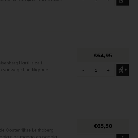
€64,95
senberg.Hartl is zelf
n vanwege hun filigrane
-
+
€65,50
e Oostenrijkse Leithaberg.
sappig rijpe mango en papaja,