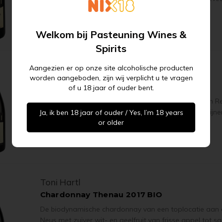
en de permanent verkoelende wind.
MEER INFORMATIE
Abonneer u op onze
Welkom bij Pasteuning Wines &
nieuwsbrief
Spirits
Aangezien er op onze site alcoholische producten
Toni Hartl
worden aangeboden, zijn wij verplicht u te vragen
mail hier ...
ABONNEER
Reysenperg Pinot Noir 2018 BIO
of u 18 jaar of ouder bent.
Reysenperg is een ware grand cru op de Goldberg in Rei
gefascineerd door het niveau van de Reysenperg-wijne
Ja, ik ben 18 jaar of ouder / Yes, I’m 18 years
or older
elegantie en complexiteit.
MEER INFORMATIE
Toni Hartl
Chardonnay Thenau 2017 BIO
De biodynamische chardonnay van een toplocatie aan d
Neus met zuiver wit- en geelfruit van frisse appel tot 