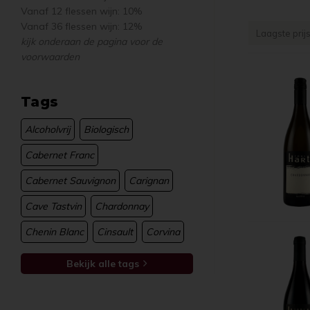
Vanaf 12 flessen wijn: 10%
Vanaf 36 flessen wijn: 12%
Laagste prij
kijk onderaan de pagina voor de
voorwaarden
Tags
Alcoholvrij
Biologisch
Cabernet Franc
Cabernet Sauvignon
Carignan
Cave Tastvin
Chardonnay
Chenin Blanc
Cinsault
Corvina
Bekijk alle tags