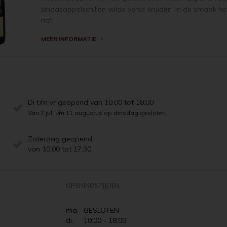
sinaasappelschil,en wilde verse kruiden. In de smaak hee
nat
MEER INFORMATIE
Di t/m vr geopend van 10:00 tot 18:00
Van 7 juli t/m 11 augustus op dinsdag gesloten.
Zaterdag geopend
van 10:00 tot 17:30
OPENINGSTIJDEN
ma.
GESLOTEN
di.
10:00 - 18:00