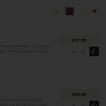
24
€17,95
dige prijs/kwaliteit-verhouding.
wit fruit, mineraliteit en een
-
+
€40,95
. Het terroir is uitstekend
lheid kalk en ijzer in de bodem
-
+