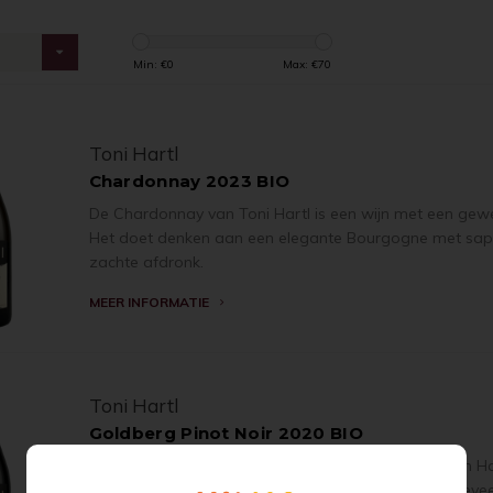
s
Min: €
0
Max: €
70
Toni Hartl
Chardonnay 2023 BIO
De Chardonnay van Toni Hartl is een wijn met een gewel
Het doet denken aan een elegante Bourgogne met sappig 
zachte afdronk.
MEER INFORMATIE
Toni Hartl
Goldberg Pinot Noir 2020 BIO
De Goldberg wordt beschouwd als de thuisbasis van Hartl
geschikt voor klasse pinot noir wijnen dankzij de hoevee