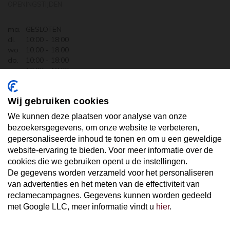
OPENINGSTIJDEN
ma.
GESLOTEN
di.
10:00 - 18:00
wo.
10:00 - 18:00
do.
10:00 - 18:00
vr.
10:00 - 18:00
za.
10:00 - 17:30
zo.
GESLOTEN
Wij gebruiken cookies
ABONNEER U OP ONZE NIEUWSBRIEF
We kunnen deze plaatsen voor analyse van onze
bezoekersgegevens, om onze website te verbeteren,
gepersonaliseerde inhoud te tonen en om u een geweldige
Uw email hier ...
website-ervaring te bieden. Voor meer informatie over de
cookies die we gebruiken opent u de instellingen.
De gegevens worden verzameld voor het personaliseren
ABONNEER
van advertenties en het meten van de effectiviteit van
reclamecampagnes. Gegevens kunnen worden gedeeld
met Google LLC, meer informatie vindt u
hier
.