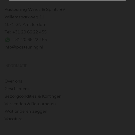
Pasteuning Wines & Spirits BV
Willemsparkweg 11
1071 GN Amsterdam
Tel: +31 20 66 22 455
: +31 20 66 22 455
info@pasteuning.nl
INFORMATIE
Over ons
Geschiedenis
Bezorgcondities & Kortingen
Verzenden & Retourneren
Wat anderen zeggen
Vacature