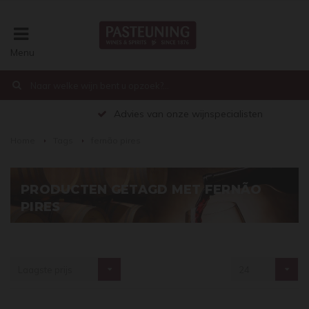
Menu
€0,00
Advies van onze wijnspecialisten
Home
Tags
fernão pires
PRODUCTEN GETAGD MET FERNÃO
PIRES
Laagste prijs
24