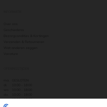
INFORMATIE
Over ons
Geschiedenis
Bezorgcondities & Kortingen
Verzenden & Retourneren
Wat anderen zeggen
Vacature
OPENINGSTIJDEN
ma.
GESLOTEN
di.
10:00 - 18:00
wo.
10:00 - 18:00
do.
10:00 - 18:00
vr.
10:00 - 18:00
za.
10:00 - 17:30