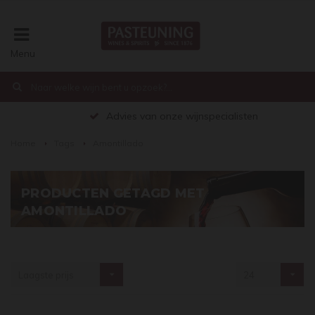
Menu
€0,00
Advies van onze wijnspecialisten
Home
Tags
Amontillado
PRODUCTEN GETAGD MET
AMONTILLADO
Laagste prijs
24