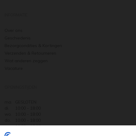
INFORMATIE
Over ons
Geschiedenis
Bezorgcondities & Kortingen
Verzenden & Retourneren
Wat anderen zeggen
Vacature
OPENINGSTIJDEN
ma.
GESLOTEN
di.
10:00 - 18:00
wo.
10:00 - 18:00
do.
10:00 - 18:00
vr.
10:00 - 18:00
za.
10:00 - 17:30