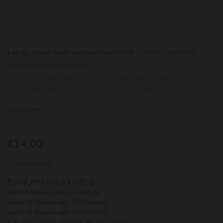
Licht
Krachtig
Let op: tarief voor verzendingen B2B
(zonder agecheck,
uitsluitend naar bedrijven)
U kunt via onze website alles bestellen dat nodig is voor het
verzenden van kistjes wijn. Kies de kistjes die u wilt versturen,
bestel het aantal verzendrechten en u kunt online afrekenen.
LEES MEER
Vervolgens stuurt u ons het adressenbestand van uw relaties
(liefst met excel), stuurt uw kaarten met uw persoonlijke
boodschap op (kunnen wij ook voor u regelen) en wij
€14,00
per stuk
verzorgen voor u de rest.
Op voorraad
Kies hier het aantal kistjes dat u wilt verzenden. (bij afrekenen
Koop met extra korting:
kiezen voor 'wijnkistjes - waarvan de bezorgkosten via de site
vanaf 6 flessen wijn: 5% korting
besteld zijn'), om dubbele verzendkosten te voorkomen.
vanaf 12 flessen wijn: 10% korting
vanaf 36 flessen wijn: 12% korting
Kijk onderaan de site naar de voorwaarden