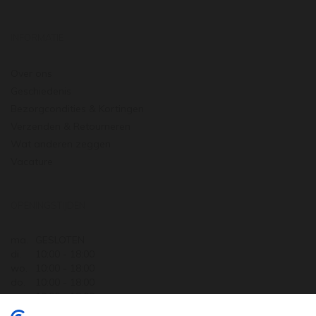
INFORMATIE
Over ons
Geschiedenis
Bezorgcondities & Kortingen
Verzenden & Retourneren
Wat anderen zeggen
Vacature
OPENINGSTIJDEN
ma.
GESLOTEN
di.
10:00 - 18:00
wo.
10:00 - 18:00
do.
10:00 - 18:00
vr.
10:00 - 18:00
za.
10:00 - 17:30