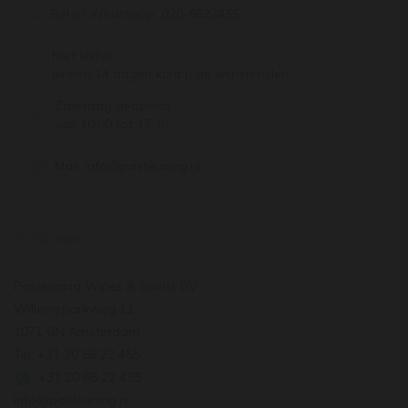
Bel of Whatsapp:
020-6622455
Niet lekker,
binnen 14 dagen kunt u de wijnen ruilen
Zaterdag geopend
van 10:00 tot 17:30
Mail:
info@pasteuning.nl
PASTEUNING
Pasteuning Wines & Spirits BV
Willemsparkweg 11
1071 GN Amsterdam
Tel: +31 20 66 22 455
: +31 20 66 22 455
info@pasteuning.nl