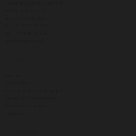
Pasteuning Wines & Spirits BV
Willemsparkweg 11
1071 GN Amsterdam
Tel: +31 20 66 22 455
: +31 20 66 22 455
info@pasteuning.nl
INFORMATIE
Over ons
Geschiedenis
Bezorgcondities & Kortingen
Verzenden & Retourneren
Wat anderen zeggen
Vacature
OPENINGSTIJDEN