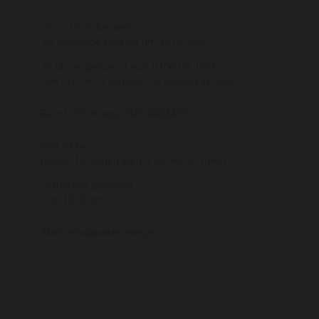
Voor 15:00 besteld,
de volgende dag (di t/m za) in huis!
Di t/m vr geopend van 10:00 tot 18:00
Van 7 juli t/m 11 augustus op dinsdag gesloten.
Bel of Whatsapp:
020-6622455
Niet lekker,
binnen 14 dagen kunt u de wijnen ruilen
Zaterdag geopend
van 10:00 tot 17:30
Mail:
info@pasteuning.nl
PASTEUNING