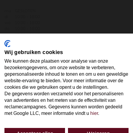
ma.
GESLOTEN
di.
10:00 - 18:00
wo.
10:00 - 18:00
do.
10:00 - 18:00
vr.
10:00 - 18:00
za.
10:00 - 17:30
zo.
GESLOTEN
Wij gebruiken cookies
ABONNEER U OP ONZE NIEUWSBRIEF
We kunnen deze plaatsen voor analyse van onze
bezoekersgegevens, om onze website te verbeteren,
gepersonaliseerde inhoud te tonen en om u een geweldige
Uw email hier ...
website-ervaring te bieden. Voor meer informatie over de
cookies die we gebruiken opent u de instellingen.
De gegevens worden verzameld voor het personaliseren
ABONNEER
van advertenties en het meten van de effectiviteit van
reclamecampagnes. Gegevens kunnen worden gedeeld
met Google LLC, meer informatie vindt u
hier
.