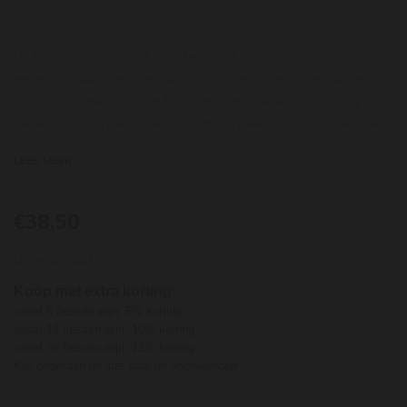
De Obriers cuvée werd voor het eerst gebotteld in 2005 als
eerbetoon aan de - destijds - minst beminde druivenrassen
van Zuid-Frankrijk: cinsault en carignan. Tegenwoordig zijn
beide rassen in de mode. Omdat 2019 een jaar was met zulke
lage opbrengsten in La Pèira werd bepaald dat de Obriers niet
LEES MEER
kon worden gebotteld, er was gewoonweg te weinig van. Er
werd besloten tot iets wat teruggaat naar het oorspronkelijke
idee achter de Obriers-cuvée. De eerste release van wat een
€38,50
per stuk
serie kan worden,
waarin lokale, typische of over het hoofd
Op voorraad
geziene variëteiten in Zuid-Frankrijk worden bekeken. Deze
eerste release is een buitengewoon plot van 100% cinsault. Een
Koop met extra korting:
botteling van een uitzonderlijk perceel van de cinsault die nu de
vanaf 6 flessen wijn: 5% korting
kans pakt om solo te schitteren. Het is een heerlijke pure
vanaf 12 flessen wijn: 10% korting
vanaf 36 flessen wijn: 12% korting
cinsault geworden
met fruit van frambozen, een handje noten,
Kijk onderaan de site naar de voorwaarden
zachte zuren en zijdezachte tannines.