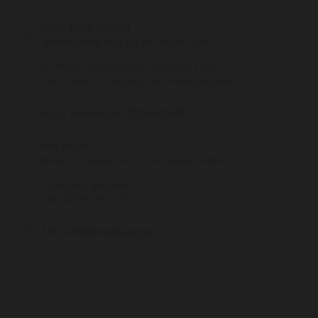
Voor 15:00 besteld,
de volgende dag (di t/m za) in huis!
Di t/m vr geopend van 10:00 tot 18:00
Van 7 juli t/m 11 augustus op dinsdag gesloten.
Bel of Whatsapp:
020-6622455
Niet lekker,
binnen 14 dagen kunt u de wijnen ruilen
Zaterdag geopend
van 10:00 tot 17:30
Mail:
info@pasteuning.nl
PASTEUNING