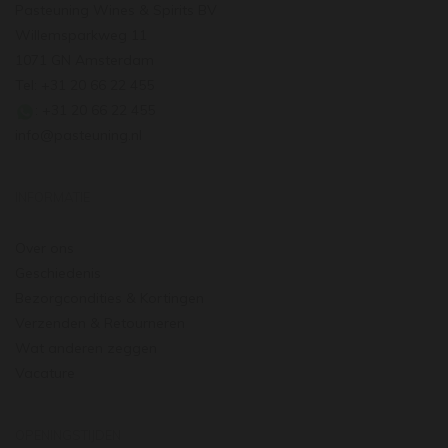
Pasteuning Wines & Spirits BV
Willemsparkweg 11
1071 GN Amsterdam
Tel: +31 20 66 22 455
: +31 20 66 22 455
info@pasteuning.nl
INFORMATIE
Over ons
Geschiedenis
Bezorgcondities & Kortingen
Verzenden & Retourneren
Wat anderen zeggen
Vacature
OPENINGSTIJDEN