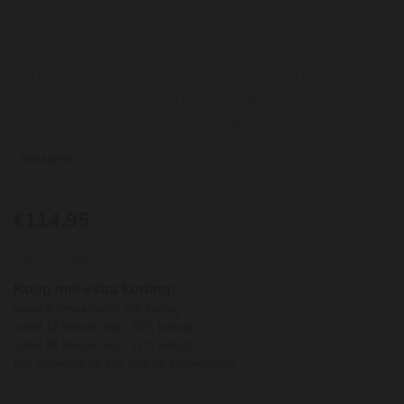
La Medida maakt fantastisch mooi zuivere, artisanale mezcals.
Het is een samenwerkingsverband van 46 kleine lokale telers
uit de Oaxaca-provincie. De pinas worden hier nog op
traditonele wijze met een wals, aangedreven door een ezel,
geplet. De vergisting vindt volledig op natuurlijke wijze plaats,
LEES MEER
gevolgd door distillatie in een traditionele koperen alambic. De
mezcal is mooi in balans met een fijne rokerigheid en een
zachte afdronk. Gemaakt om in kleine nipjes van te genieten!
€114,95
per stuk
Op voorraad
Koop met extra korting:
vanaf 6 flessen wijn: 5% korting
vanaf 12 flessen wijn: 10% korting
vanaf 36 flessen wijn: 12% korting
Kijk onderaan de site naar de voorwaarden