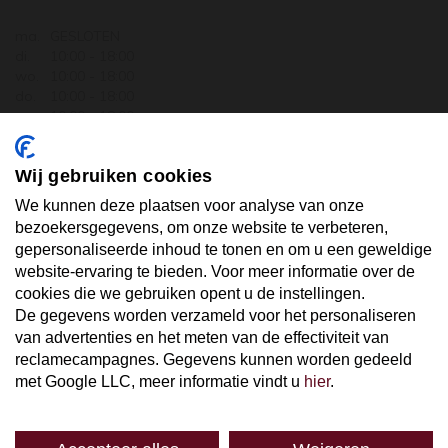
ma.
GESLOTEN
di.
10:00 - 18:00
wo.
10:00 - 18:00
do.
10:00 - 18:00
vr.
10:00 - 18:00
za.
10:00 - 17:30
zo.
GESLOTEN
Wij gebruiken cookies
ABONNEER U OP ONZE NIEUWSBRIEF
We kunnen deze plaatsen voor analyse van onze
bezoekersgegevens, om onze website te verbeteren,
gepersonaliseerde inhoud te tonen en om u een geweldige
Uw email hier ...
website-ervaring te bieden. Voor meer informatie over de
cookies die we gebruiken opent u de instellingen.
De gegevens worden verzameld voor het personaliseren
ABONNEER
van advertenties en het meten van de effectiviteit van
reclamecampagnes. Gegevens kunnen worden gedeeld
met Google LLC, meer informatie vindt u
hier
.