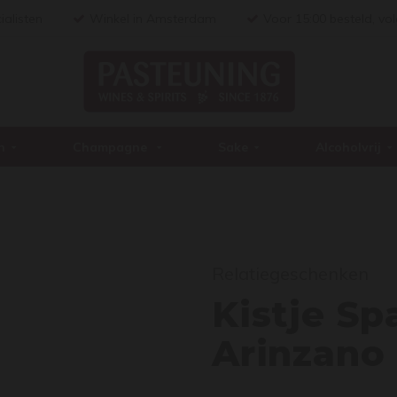
ialisten
Winkel in Amsterdam
Voor 15:00 besteld, vo
n
Champagne
Sake
Alcoholvrij
Kist
Relatiegeschenken
Kistje Sp
Arinzano