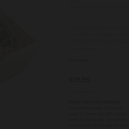
Licht
Hacienda Arínzano is een stati
Deze status is weggelegd voor 
onderscheiden van hun omgevin
Over de wijnen:
Hacienda de Arinzano Chard
LEES MEER
Ze zijn schaars, mooie Spaanse
aanwezigheid van kalk in de bo
waanzinnig mooie chardonnay aa
€39,95
per stuk
citroen- en sinaasappelschil, n
Op voorraad
een fijne romigheid. De perfect
lang en boeiend.
Koop met extra korting:
Hacienda de Arinzano Tempra
vanaf 6 flessen wijn: 5% korting
De rode Hacienda de Arínzano i
vanaf 12 flessen wijn: 10% korting
vanaf 36 flessen wijn: 12% korting
sauvignon (5%). Het is een ele
Kijk onderaan de site naar de voor
– ook een goed geconcentreerde