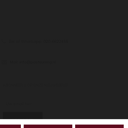
Bel of Whatsapp:
020-6622455
Mail:
info@pasteuning.nl
ABONNEER U OP ONZE NIEUWSBRIEF
Uw email hier ...
ABONNEER