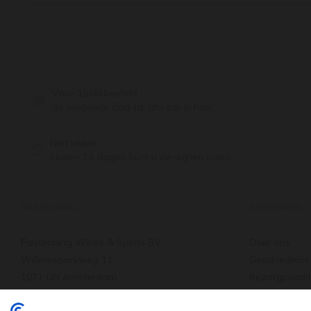
Voor 15:00 besteld,
de volgende dag (di t/m za) in huis!
Niet lekker,
binnen 14 dagen kunt u de wijnen ruilen
PASTEUNING
INFORMATIE
Pasteuning Wines & Spirits BV
Over ons
Willemsparkweg 11
Geschiedenis
1071 GN Amsterdam
Bezorgcondit
Tel: +31 20 66 22 455
Verzenden & 