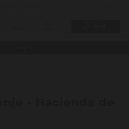
lgende dag verstuurd!
Contact
€0,00
Wishlist
Account
Cadeaus
je Sp
anje - Hacienda de