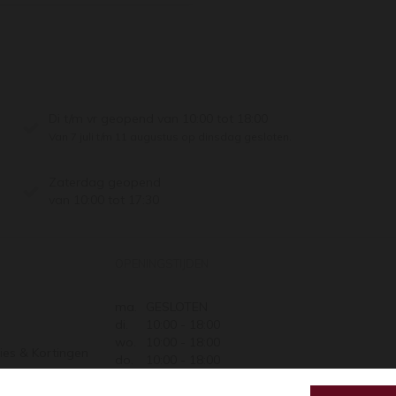
Di t/m vr geopend van 10:00 tot 18:00
Van 7 juli t/m 11 augustus op dinsdag gesloten.
Zaterdag geopend
van 10:00 tot 17:30
OPENINGSTIJDEN
ma.
GESLOTEN
di.
10:00 - 18:00
wo.
10:00 - 18:00
ies & Kortingen
do.
10:00 - 18:00
Retourneren
vr.
10:00 - 18:00
za.
10:00 - 17:30