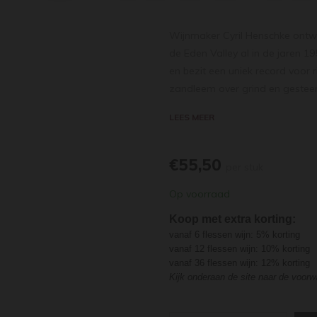
Wijnmaker Cyril Henschke ontwi
de Eden Valley al in de jaren 1
en bezit een uniek record voor r
zandleem over grind en gesteent
Henschke, kunstenaar en beeldho
LEES MEER
de aromatische fruitkarakters g
groene tinten. Intens rijk aan 
rozenblaadjes en kaffir-limoenb
€55,50
per stuk
puur en mineraal mondgevoel me
Op voorraad
kiezelachtig mondgevoel en met
boeiende textuur in de afdronk.
Koop met extra korting:
vanaf 6 flessen wijn: 5% korting
vanaf 12 flessen wijn: 10% korting
vanaf 36 flessen wijn: 12% korting
Kijk onderaan de site naar de voor