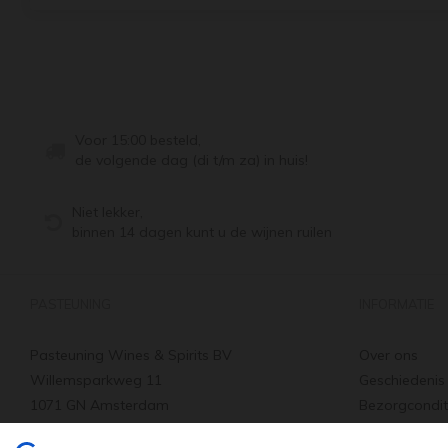
Voor 15:00 besteld,
de volgende dag (di t/m za) in huis!
Niet lekker,
binnen 14 dagen kunt u de wijnen ruilen
PASTEUNING
INFORMATIE
Pasteuning Wines & Spirits BV
Over ons
Willemsparkweg 11
Geschiedenis
1071 GN Amsterdam
Bezorgcondit
Tel: +31 20 66 22 455
Verzenden & 