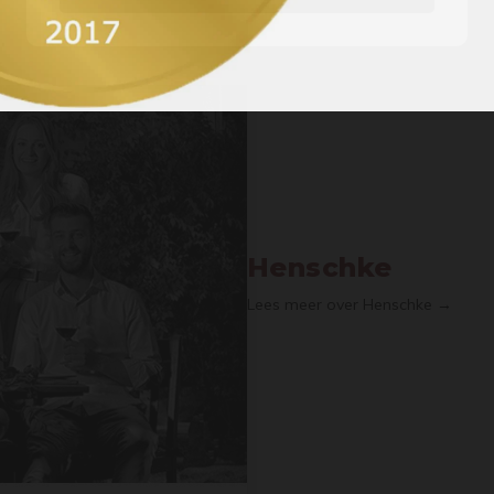
Henschke
Lees meer over Henschke →