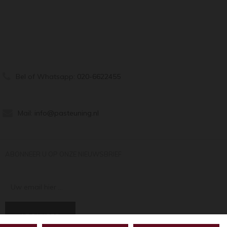
Bel of Whatsapp:
020-6622455
Mail:
info@pasteuning.nl
ABONNEER U OP ONZE NIEUWSBRIEF
Uw email hier ...
ABONNEER