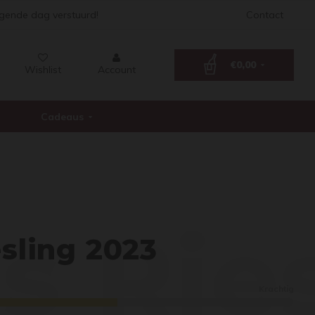
lgende dag verstuurd!
Contact
€0,00
Wishlist
Account
Cadeaus
us Rie
esling 2023
Krachtig