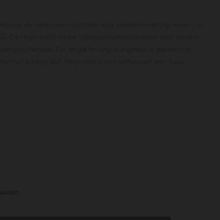
kkelde de Henschke-reputatie voor premium riesling-wijnen uit
950. De regio biedt ideale rijpingsomstandigheden voor riesling
ijpingspotentieel. De ‘single’riesling-wijngaard is geplant op
e met brokjes klei. Deze wijn is een eerbetoon aan Julius
uwer. De wijn is vergist in tank en relatief snel gebotteld om
eheel tot hun recht te laten komen. Strogeel van kleur met
aroma's van witte bessen, bergamot sinaasappel, witte
lad, met hints van citroengras, tijm en groene peperkorrels. Een
t geconcentreerde rijpe limoen en een mineralig, bijna
 de focus op de prachtige zuurgraad. De finale heeft een
waarden