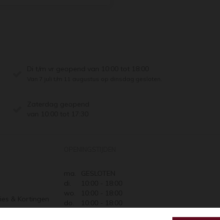
Di t/m vr geopend van 10:00 tot 18:00
Van 7 juli t/m 11 augustus op dinsdag gesloten.
Zaterdag geopend
van 10:00 tot 17:30
OPENINGSTIJDEN
ma.
GESLOTEN
di.
10:00 - 18:00
wo.
10:00 - 18:00
ies & Kortingen
do.
10:00 - 18:00
Retourneren
vr.
10:00 - 18:00