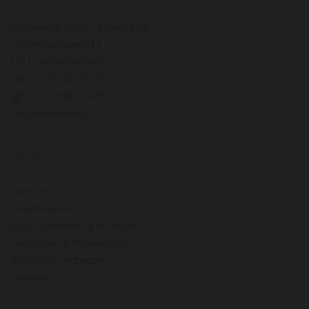
Pasteuning Wines & Spirits BV
Willemsparkweg 11
1071 GN Amsterdam
Tel: +31 20 66 22 455
: +31 20 66 22 455
info@pasteuning.nl
INFORMATIE
Over ons
Geschiedenis
Bezorgcondities & Kortingen
Verzenden & Retourneren
Wat anderen zeggen
Vacature