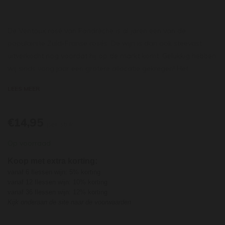
De Ventoux rosé van Fondrèche is al jaren een van de
populairste Zuid-Franse rosés. De wijn is dan ook steevast
uitverkocht nog voordat hij op de markt komt. Gelukkig hebben
wij sinds vorig jaar een grotere allocatie gekregen! Het
biodynamisch bewerken van de wijngaarden en vroeger
LEES MEER
oogsten hebben eraan bijgedragen dat deze wijn nog verder
aan finesse en verteerbaarheid gewonnen heeft (slechts 12,5%
alcohol!). Sébastien werkt zeer hygiënisch, met minimaal
€14,95
per stuk
gebruik van zwavel, en ook dat merk en proef je. Het is een
Op voorraad
buitengewoon pure wijn van 50% cinsault, 30% syrah en 20%
grenache noir, met in de geur tonen van citrusfruit, perzik en
Koop met extra korting:
aardbeien. In de smaak heeft hij naast zijn frisse tonen vooral
vanaf 6 flessen wijn: 5% korting
rood fruit. De afdronk is mineralig en verfrissend. In Robert
vanaf 12 flessen wijn: 10% korting
vanaf 36 flessen wijn: 12% korting
Parker’s Wine Advocate van Robert Parker scoort hij
Kijk onderaan de site naar de voorwaarden
regelmatig 90 punten! Hét alternatief voor de modieuze
Provence rosé en dan ook nog eens met een prijs die ruim 30%