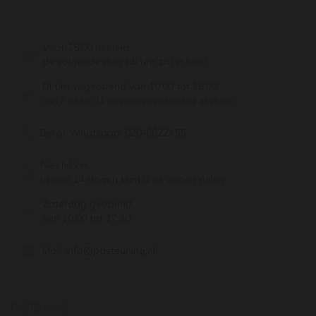
Voor 15:00 besteld,
de volgende dag (di t/m za) in huis!
Di t/m vr geopend van 10:00 tot 18:00
Van 7 juli t/m 11 augustus op dinsdag gesloten.
Bel of Whatsapp:
020-6622455
Niet lekker,
binnen 14 dagen kunt u de wijnen ruilen
Zaterdag geopend
van 10:00 tot 17:30
Mail:
info@pasteuning.nl
PASTEUNING