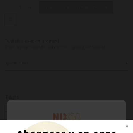
lager ligt.
-
+
TOEVOEGEN AAN WINKELWAGEN
Twijfelt u over dit product?
Onze wijnspecialisten adviseren u graag persoonlijk.
Specificaties
Tags
BIOLOGISCH
CINSAULT
FRANSE WIJN
GRENACHE / GARNACHA
SHIRAZ / SYRAH