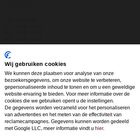
OPENINGSTIJDEN
ma.
GESLOTEN
di.
10:00 - 18:00
wo.
10:00 - 18:00
do.
10:00 - 18:00
vr.
10:00 - 18:00
za.
10:00 - 17:30
zo.
GESLOTEN
Wij gebruiken cookies
ABONNEER U OP ONZE NIEUWSBRIEF
We kunnen deze plaatsen voor analyse van onze
bezoekersgegevens, om onze website te verbeteren,
gepersonaliseerde inhoud te tonen en om u een geweldige
Uw email hier ...
website-ervaring te bieden. Voor meer informatie over de
cookies die we gebruiken opent u de instellingen.
De gegevens worden verzameld voor het personaliseren
ABONNEER
van advertenties en het meten van de effectiviteit van
reclamecampagnes. Gegevens kunnen worden gedeeld
met Google LLC, meer informatie vindt u
hier
.