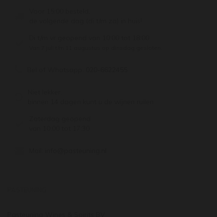
Voor 15:00 besteld,
de volgende dag (di t/m za) in huis!
Di t/m vr geopend van 10:00 tot 18:00
Van 7 juli t/m 11 augustus op dinsdag gesloten.
Bel of Whatsapp:
020-6622455
Niet lekker,
binnen 14 dagen kunt u de wijnen ruilen
Zaterdag geopend
van 10:00 tot 17:30
Mail:
info@pasteuning.nl
PASTEUNING
Pasteuning Wines & Spirits BV