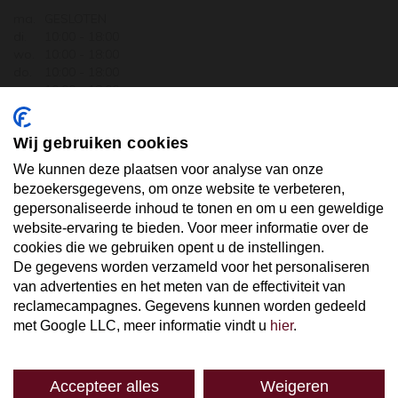
ma.
GESLOTEN
di.
10:00 - 18:00
wo.
10:00 - 18:00
do.
10:00 - 18:00
vr.
10:00 - 18:00
za.
10:00 - 17:30
zo.
GESLOTEN
Wij gebruiken cookies
ABONNEER U OP ONZE NIEUWSBRIEF
We kunnen deze plaatsen voor analyse van onze
bezoekersgegevens, om onze website te verbeteren,
gepersonaliseerde inhoud te tonen en om u een geweldige
Uw email hier ...
website-ervaring te bieden. Voor meer informatie over de
cookies die we gebruiken opent u de instellingen.
De gegevens worden verzameld voor het personaliseren
ABONNEER
van advertenties en het meten van de effectiviteit van
reclamecampagnes. Gegevens kunnen worden gedeeld
met Google LLC, meer informatie vindt u
hier
.
Accepteer alles
Weigeren