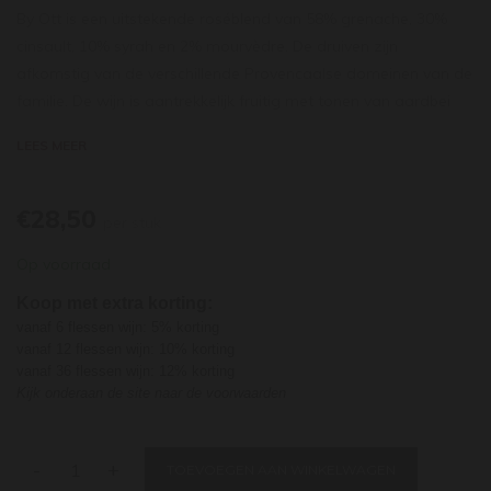
By Ott is een uitstekende roséblend van 58% grenache, 30%
cinsault, 10% syrah en 2% mourvèdre. De druiven zijn
afkomstig van de verschillende Provencaalse domeinen van de
familie. De wijn is aantrekkelijk fruitig met tonen van aardbei
tot perzik en citrus en iets floraal. Lichte tot medium-body, met
LEES MEER
een ronde, zuivere textuur.
€28,50
per stuk
Op voorraad
Koop met extra korting:
vanaf 6 flessen wijn: 5% korting
vanaf 12 flessen wijn: 10% korting
vanaf 36 flessen wijn: 12% korting
Kijk onderaan de site naar de voorwaarden
-
+
TOEVOEGEN AAN WINKELWAGEN