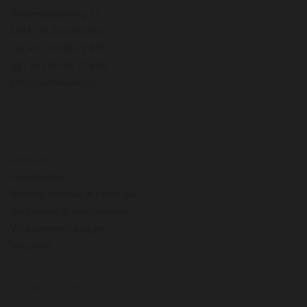
Willemsparkweg 11
1071 GN Amsterdam
Tel: +31 20 66 22 455
: +31 20 66 22 455
info@pasteuning.nl
INFORMATIE
Over ons
Geschiedenis
Bezorgcondities & Kortingen
Verzenden & Retourneren
Wat anderen zeggen
Vacature
OPENINGSTIJDEN