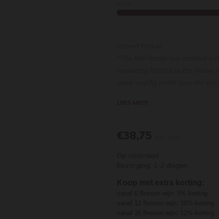
Licht
Robert Parker:
"The Neri family has created a c
remaining faithful to the house s
clove and fig confit over the tin
That said, this Brunello needs am
LEES MEER
The Casanova di Neri Brunello di 
within your expectation of the vin
flower and balsam herb. This win
€38,75
per stuk
Montalcino, with Galestro soils 
Op voorraad
more from the aromatics (while 
Bezorging: 1-2 dagen
gangbusters in terms of mid-pala
94 punten
Koop met extra korting:
vanaf 6 flessen wijn: 5% korting
vanaf 12 flessen wijn: 10% korting
vanaf 36 flessen wijn: 12% korting