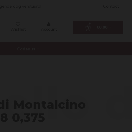
lgende dag verstuurd!
Contact
€0,00
Wishlist
Account
Cadeaus
ello 
di Montalcino
8 0,375