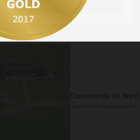
Ja, ik ben 18 jaar of ouder / Yes, I’m 18 years
or older
Casanova di Neri
Lees meer over Casanova di Neri