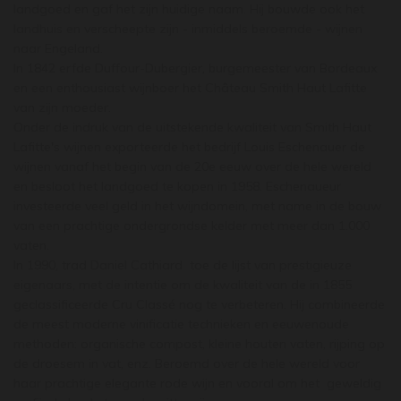
landgoed en gaf het zijn huidige naam. Hij bouwde ook het
landhuis en verscheepte zijn - inmiddels beroemde - wijnen
naar Engeland.
In 1842 erfde Duffour-Dubergier, burgemeester van Bordeaux
en een enthousiast wijnboer het Château Smith Haut Lafitte
van zijn moeder.
Onder de indruk van de uitstekende kwaliteit van Smith Haut
Lafitte's wijnen exporteerde het bedrijf Louis Eschenauer de
wijnen vanaf het begin van de 20e eeuw over de hele wereld
en besloot het landgoed te kopen in 1958. Eschenaueur
investeerde veel geld in het wijndomein, met name in de bouw
van een prachtige ondergrondse kelder met meer dan 1.000
vaten.
In 1990, trad Daniel Cathiard toe de lijst van prestigieuze
eigenaars, met de intentie om de kwaliteit van de in 1855
geclassificeerde Cru Classé nog te verbeteren. Hij combineerde
de meest moderne vinificatie technieken en eeuwenoude
methoden: organische compost, kleine houten vaten, rijping op
de droesem in vat, enz. Beroemd over de hele wereld voor
haar prachtige elegante rode wijn en vooral om het geweldig