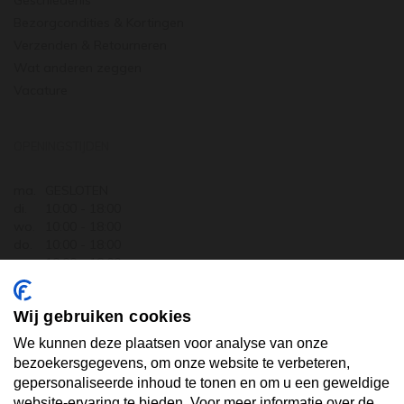
Geschiedenis
Bezorgcondities & Kortingen
Verzenden & Retourneren
Wat anderen zeggen
Vacature
OPENINGSTIJDEN
ma.
GESLOTEN
di.
10:00 - 18:00
wo.
10:00 - 18:00
do.
10:00 - 18:00
vr.
10:00 - 18:00
za.
10:00 - 17:30
zo.
GESLOTEN
Wij gebruiken cookies
ABONNEER U OP ONZE NIEUWSBRIEF
We kunnen deze plaatsen voor analyse van onze
bezoekersgegevens, om onze website te verbeteren,
gepersonaliseerde inhoud te tonen en om u een geweldige
Uw email hier ...
website-ervaring te bieden. Voor meer informatie over de