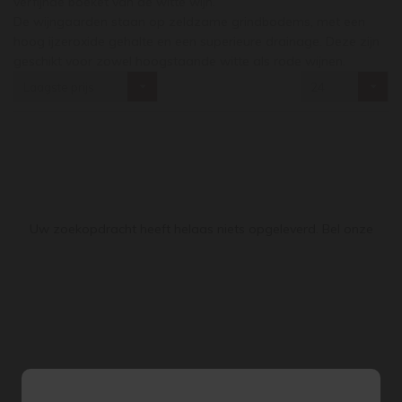
verfijnde boeket van de witte wijn.
De wijngaarden staan op zeldzame grindbodems, met een
hoog ijzeroxide gehalte en een superieure drainage. Deze zijn
geschikt voor zowel hoogstaande witte als rode wijnen.
Laagste prijs
24
Uw zoekopdracht heeft helaas niets opgeleverd. Bel onze