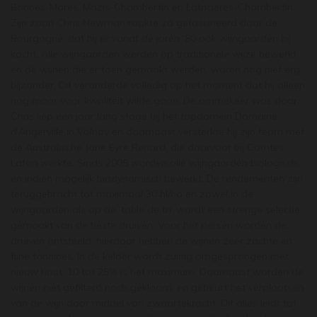
Bonnes-Mares, Mazis-Chambertin en Latricières-Chambertin.
Zijn zoon Chris Newman raakte zo gefascineerd door de
Bourgogne, dat hij er vanaf de jaren ‘80 ook wijngaarden bij
kocht. Alle wijngaarden werden op traditionele wijze bewerkt
en de wijnen die er toen gemaakt werden, waren nog niet erg
bijzonder. Dit veranderde volledig op het moment dat hij alleen
nog maar voor kwaliteit wilde gaan. De ommekeer was daar.
Chris liep een jaar lang stage bij het topdomein Domaine
d’Angerville in Volnay en daarnaast versterkte hij zijn team met
de Australische Jane Eyre Renard, die daarvoor bij Comtes
Lafon werkte. Sinds 2005 worden alle wijngaarden biologisch
en indien mogelijk biodynamisch bewerkt. De rendementen zijn
teruggebracht tot maximaal 30 hl/ha en zowel in de
wijngaarden als op de ‘table de tri’ wordt een strenge selectie
gemaakt van de beste druiven. Voor het persen worden de
druiven ontsteeld, hierdoor hebben de wijnen zeer zachte en
fijne tannines. In de kelder wordt zuinig omgesprongen met
nieuw hout, 10 tot 25% is het maximum. Daarnaast worden de
wijnen niet gefilterd noch geklaard, en gebeurt het verplaatsen
van de wijn door middel van zwaartekracht. Dit alles leidt tot