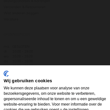
Bezorgcondities & Kortingen
Verzenden & Retourneren
Wat anderen zeggen
Vacature
OPENINGSTIJDEN
ma.
GESLOTEN
di.
10:00 - 18:00
wo.
10:00 - 18:00
do.
10:00 - 18:00
vr.
10:00 - 18:00
za.
10:00 - 17:30
zo.
GESLOTEN
Wij gebruiken cookies
ABONNEER U OP ONZE NIEUWSBRIEF
We kunnen deze plaatsen voor analyse van onze
bezoekersgegevens, om onze website te verbeteren,
gepersonaliseerde inhoud te tonen en om u een geweldige
Uw email hier ...
website-ervaring te bieden. Voor meer informatie over de
cookies die we gebruiken opent u de instellingen.