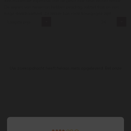
een maximale expressie van de pinot noir druif en het terroir.
De wijnen van Newman hebben prachtig subtiel fruit en een
hoge drinkbaarheid. Zo lekker kan rode bourgogne zijn!
Laagste prijs
24
Uw zoekopdracht heeft helaas niets opgeleverd. Bel onze
winkel 020 662 245 5, dan zoeken wij uw wijn....