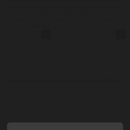
een groot domein. Door de bouw van een nieuwe vatenkelder
werd Manoncourt zelfs de 'Farao van Saint-Emilion' genoemd.
De wetenschappelijke benadering is altijd gebleven. Onder de
de huidige leiding van Madame Manoncourt, haar dochters en
het hoogopgeleide team is de toekomst verzekerd.
Laagste prijs
24
Uw zoekopdracht heeft helaas niets opgeleverd. Bel onze