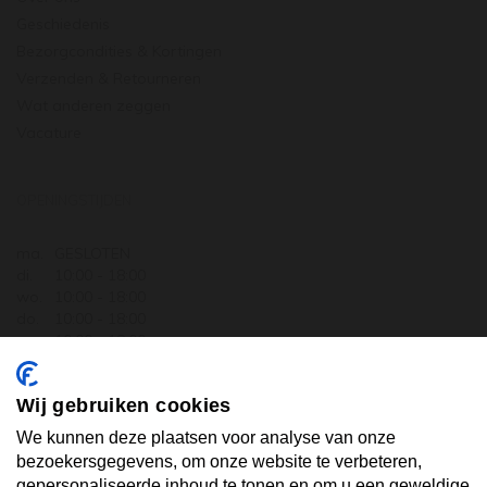
Geschiedenis
Bezorgcondities & Kortingen
Verzenden & Retourneren
Wat anderen zeggen
Vacature
OPENINGSTIJDEN
ma.
GESLOTEN
di.
10:00 - 18:00
wo.
10:00 - 18:00
do.
10:00 - 18:00
vr.
10:00 - 18:00
za.
10:00 - 17:30
zo.
GESLOTEN
Wij gebruiken cookies
ABONNEER U OP ONZE NIEUWSBRIEF
We kunnen deze plaatsen voor analyse van onze
bezoekersgegevens, om onze website te verbeteren,
gepersonaliseerde inhoud te tonen en om u een geweldige