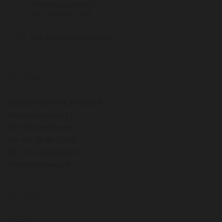
Zaterdag geopend
van 10:00 tot 17:30
Mail:
info@pasteuning.nl
PASTEUNING
Pasteuning Wines & Spirits BV
Willemsparkweg 11
1071 GN Amsterdam
Tel: +31 20 66 22 455
: +31 20 66 22 455
info@pasteuning.nl
INFORMATIE
Over ons