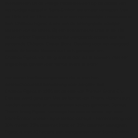
overblijfselen uit de vroege middeleeuwen op de plaats van
het huidige kasteel in Saint-Emilion die ernaar verwijzen. Van
de 15de tot de 19de eeuw is er een opmerkelijke continuïteit te
zien. Château Figeac is een van de belangrijkste adellijke
kastelen van de streek. Bij een economische crisis in de 19e
eeuw verloor Figeac belangrijke wijngaardpercelen aan het
beroemde Château Cheval Blanc. Gelukkig voor het wijngoed
voelde de familie Manoncourt zich geroepen om
Château Figeac van de grond af aan op te bouwen, met een
ongelofelijk gevoel voor 'terroir avant la lettre'.
Het waren landbouwingenieurs die er met hun
wetenschappelijke benadering voor zorgden dat
Château Figeac in 1955 tot de elite van Premier Grand Cru
Classés werd gekozen. Met de komst van Thierry Manoncourt
werden essentiële en vastberaden keuzes gemaakt. Dankzij
Thierry kreeg Figeac, vanwege het aparte terroir, zijn voor
Saint-Emilion unieke - bijna Médoc-achtige - samenstelling van
30% merlot, 35% cabernet franc en 35% cabernet sauvignon.
Figeac is met 40 hectare aan wijngaarden voor Saint-Emilion