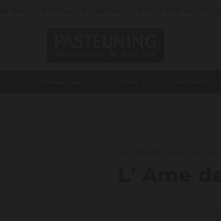
ialisten
Winkel in Amsterdam
Voor 15:00 besteld, vo
n
Champagne
Sake
Alcoholvrij
Bertrand-Delespierre
L' A
L' Ame de
Licht