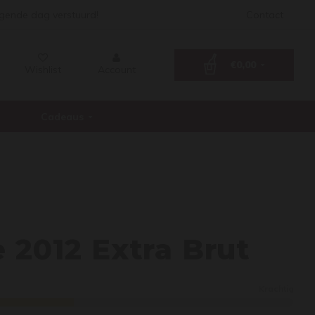
lgende dag verstuurd!
Contact
€0,00
Wishlist
Account
Cadeaus
me de 
 2012 Extra Brut
Krachtig