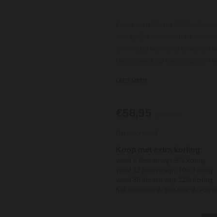
L’ame de millisime 2012, oftew
drie gelijke delen van de druiv
afkomstig van de premier cru 
Gevinifieerd op roestvrijstalen v
het een mooie weerspiegeling v
LEES MEER
een extra brut is. De champagne
citroenschil in de geur en een 
romige kipgerechten, zeevrucht
€58,95
per stuk
Op voorraad
Koop met extra korting:
vanaf 6 flessen wijn: 5% korting
vanaf 12 flessen wijn: 10% korting
vanaf 36 flessen wijn: 12% korting
Kijk onderaan de site naar de voor