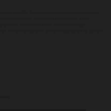
el de ziel van 2012. Deze vintage champagne is een blend van
enrassen chardonnay, pinot noir en pinot meunier, 100%
wijngaarden van Chamery, Ecueil, en Villedommange.
aten, zonder malolactische gisting en 7 jaar gerijpt op zijn lie, is
an het jaar. Een lage dosage van slechts 2 gr/ltr waardoor het
 is volledig in balans en heeft een goede frisheid, met delicate
knapperig intense en pittige smaak. Past daardoor perfect bij
en, witte zeevis of gebakken sint-jakobsschelpen.
waarden