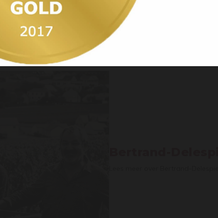
NOIR
Ja, ik ben 18 jaar of ouder / Yes, I’m 18 years
or older
Bertrand-Delesp
Lees meer over Bertrand-Delespi