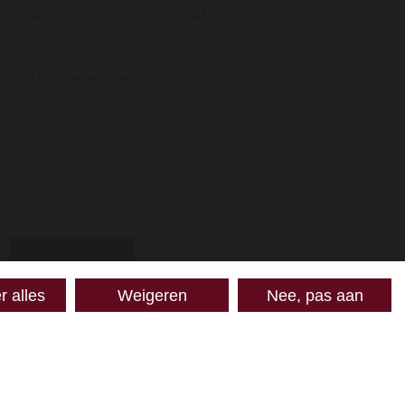
Bel of Whatsapp:
020-6622455
Mail:
info@pasteuning.nl
ABONNEER U OP ONZE NIEUWSBRIEF
Uw email hier ...
ABONNEER
r alles
Weigeren
Nee, pas aan