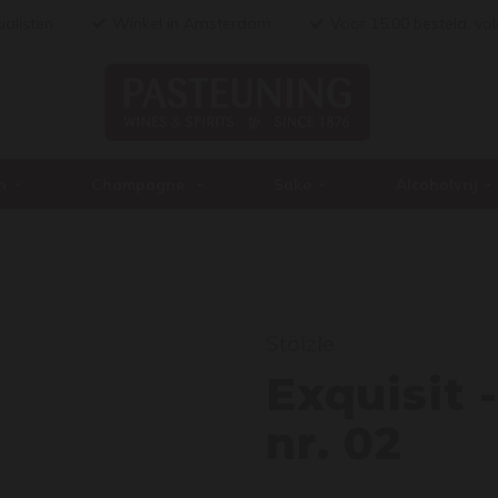
ialisten
Winkel in Amsterdam
Voor 15:00 besteld, vo
n
Champagne
Sake
Alcoholvrij
Exqu
Stölzle
Exquisit 
nr. 02