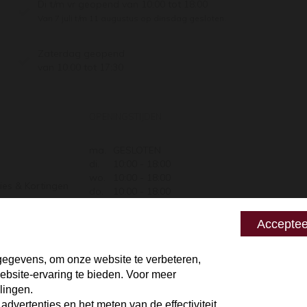
Di t/m vr geopend van 10:00 tot 18:00
Van 7 juli t/m 11 augustus op dinsdag gesloten.
Zaterdag geopend
van 10:00 tot 17:30
OPENINGSTIJDEN
ma.
GESLOTEN
di.
10:00 - 18:00
wo.
10:00 - 18:00
ies & Kortingen
do.
10:00 - 18:00
Retourneren
vr.
10:00 - 18:00
za.
10:00 - 17:30
 zeggen
Acceptee
zo.
GESLOTEN
egevens, om onze website te verbeteren,
bsite-ervaring te bieden. Voor meer
lingen.
vertenties en het meten van de effectiviteit