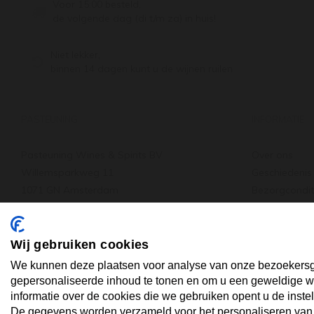
Voor 15:00 besteld,
de volgende dag (di t/m za) in huis!
Niet lekker,
binnen 14 dagen kunt u de wijnen ruilen
PASTEUNING
INFORMATIE
Pasteuning Wines & Spirits BV
Over ons
Willemsparkweg 11
Geschiedenis
1071 GN Amsterdam
Bezorgcondit
Tel: +31 20 66 22 455
Verzenden & 
: +31 20 66 22 455
Wat anderen
info@pasteuning.nl
Vacature
Wij gebruiken cookies
We kunnen deze plaatsen voor analyse van onze bezoekersg
gepersonaliseerde inhoud te tonen en om u een geweldige we
informatie over de cookies die we gebruiken opent u de instel
De gegevens worden verzameld voor het personaliseren van ad