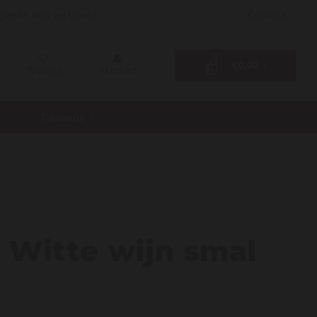
lgende dag verstuurd!
Contact
€0,00
Wishlist
Account
Cadeaus
isit -
- Witte wijn smal