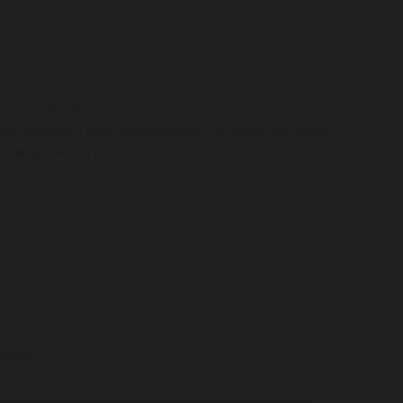
Krachtig
nder houtlagering van onder andere riesling, verdejo of
kt voor dessertwijnen.
wij vergoeden geen verzendkosten bij glazen die retour
etingen vind u hieronder.
waarden