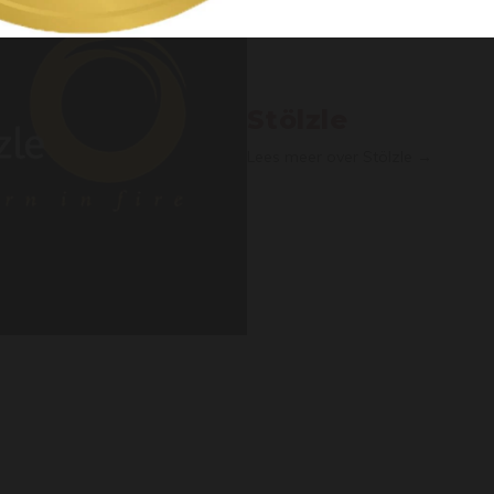
Stölzle
Lees meer over Stölzle →