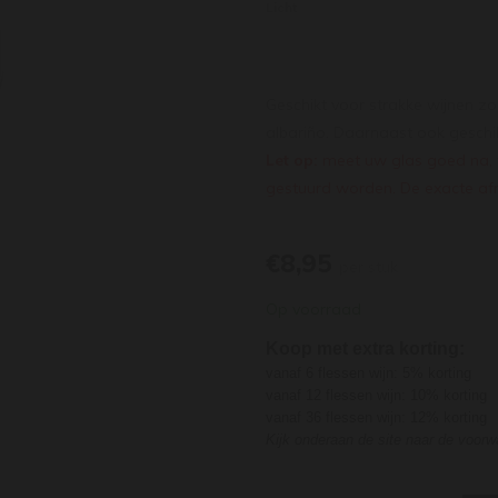
Licht
Geschikt voor strakke wijnen zo
albariño. Daarnaast ook geschi
Let op:
meet uw glas goed na, 
gestuurd worden. De exacte afm
€8,95
per stuk
Op voorraad
Koop met extra korting:
vanaf 6 flessen wijn: 5% korting
vanaf 12 flessen wijn: 10% korting
vanaf 36 flessen wijn: 12% korting
Kijk onderaan de site naar de voor