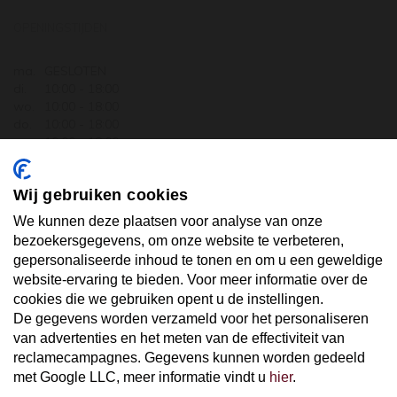
OPENINGSTIJDEN
ma.
GESLOTEN
di.
10:00 - 18:00
wo.
10:00 - 18:00
do.
10:00 - 18:00
vr.
10:00 - 18:00
za.
10:00 - 17:30
zo.
GESLOTEN
Wij gebruiken cookies
ABONNEER U OP ONZE NIEUWSBRIEF
We kunnen deze plaatsen voor analyse van onze
bezoekersgegevens, om onze website te verbeteren,
gepersonaliseerde inhoud te tonen en om u een geweldige
Uw email hier ...
website-ervaring te bieden. Voor meer informatie over de
cookies die we gebruiken opent u de instellingen.
De gegevens worden verzameld voor het personaliseren
ABONNEER
van advertenties en het meten van de effectiviteit van
reclamecampagnes. Gegevens kunnen worden gedeeld
met Google LLC, meer informatie vindt u
hier
.