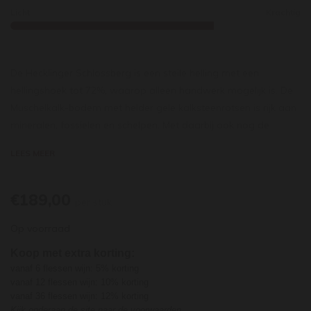
Licht
Krachtig
De Hecklinger Schlossberg is een steile helling met een
hellingshoek tot 72%, waarop alleen handwerk mogelijk is. De
Muschelkalk-bodem met helder gele kalksteenrotsen is rijk aan
mineralen, fossielen en schelpen. Met daarbij ook nog de
ligging van zuid naar zuidwest wordt deze wijngaard in Baden
LEES MEER
als een absolute toplocatie voor pinot noir en chardonnay
beschouwd. Huber bezit hier 6 ha, waarvan 5,5 ha is
geclassificeerd als Grosse Lage. Daarvan omvat 80% pinot noir
€189,00
per stuk
en 20% chardonnay, met een ongelofelijke plantdichtheid van
Op voorraad
6250-13.000 wijnstokken per hectare. De opbrengst bedraagt
maar rond de 30 hl/ha. Deze pittige Spätburgunder bezit een
Koop met extra korting:
enorme diepgang in het fruit, met een stevige structuur van
vanaf 6 flessen wijn: 5% korting
rijpe tannines en zuren en een uitgesproken mineraliteit.
vanaf 12 flessen wijn: 10% korting
vanaf 36 flessen wijn: 12% korting
Kijk onderaan de site naar de voorwaarden