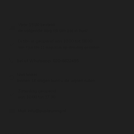
Voor 15:00 besteld,
de volgende dag (di t/m za) in huis!
Di t/m vr geopend van 10:00 tot 18:00
Van 7 juli t/m 11 augustus op dinsdag gesloten.
Bel of Whatsapp:
020-6622455
Niet lekker,
binnen 14 dagen kunt u de wijnen ruilen
Zaterdag geopend
van 10:00 tot 17:30
Mail:
info@pasteuning.nl