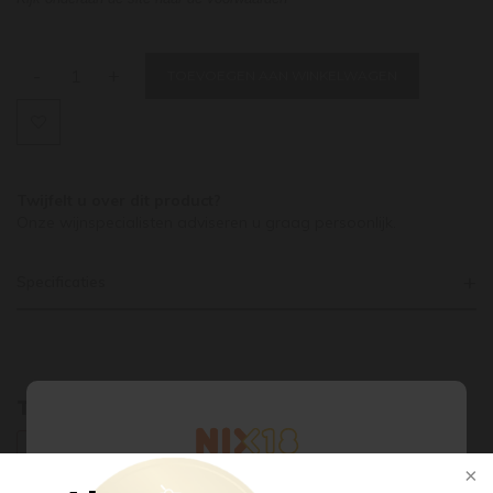
-
+
TOEVOEGEN AAN WINKELWAGEN
Twijfelt u over dit product?
Onze wijnspecialisten adviseren u graag persoonlijk.
Specificaties
Tags
DUITS WIJN
PINOT NOIR