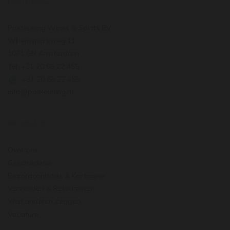
PASTEUNING
Pasteuning Wines & Spirits BV
Willemsparkweg 11
1071 GN Amsterdam
Tel: +31 20 66 22 455
: +31 20 66 22 455
info@pasteuning.nl
INFORMATIE
Over ons
Geschiedenis
Bezorgcondities & Kortingen
Verzenden & Retourneren
Wat anderen zeggen
Vacature