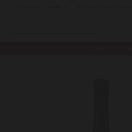
Sinds 1876 wijnspecialist
Advies van onze wijnspec
Home
Wij
Home
Riesling '1896' 2023