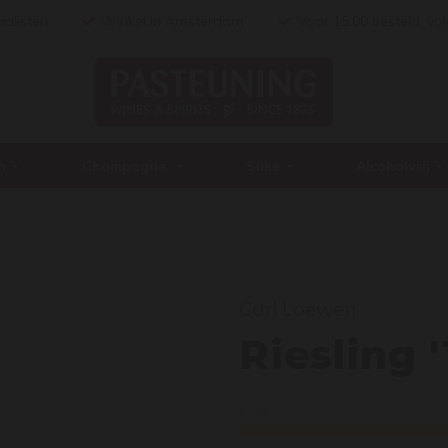
ialisten
Winkel in Amsterdam
Voor 15:00 besteld, vo
n
Champagne
Sake
Alcoholvrij
Carl Loewen
Ries
Riesling 
Licht