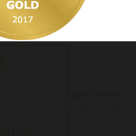
Ja, ik ben 18 jaar of ouder / Yes, I’m 18 years
or older
Carl Loewen
Lees meer over Carl Loewen →