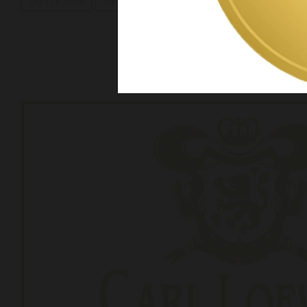
DUITSE WIJN
RIESLING