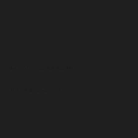
Bel of Whatsapp:
020-6622455
Mail:
info@pasteuning.nl
ABONNEER U OP ONZE NIEUWSBRIEF
Uw email hier ...