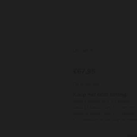
De ‘1896’ is het juweel in de p
gemaakt als dat meer dan een e
van de 19e eeuw aangeplant op 
(ongeënte) en zeer oude stokken
zijn bijzonder klein en geconce
LEES MEER
een oude mandpers geperst. D
de spontane vergisting plaatsvin
In de geur is de wijn rijk en bre
€67,95
per stuk
een indrukwekkende aromatisch
Op voorraad
Ontwikkelt zich nog vele jaren 
2045+.
Koop met extra korting:
vanaf 6 flessen wijn: 5% korting
vanaf 12 flessen wijn: 10% korting
vanaf 36 flessen wijn: 12% korting
Kijk onderaan de site naar de voor