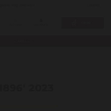
lgende dag verstuurd!
Contact
€0,00
Wishlist
Account
Cadeaus
ling '
'1896' 2023
Krachtig