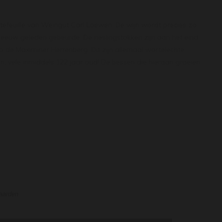
ortefeuille van Weingut Carl Loewen. De wijn wordt precies zo
euw geleden gebeurde. De rieslingstokken zijn aan het eind
de Maximiner Herrenberg. Dit zijn allemaal wortelechte
, vele inmiddels 122 jaar oud! De bessen die hieraan groeien
ntreerd. De geplukte druiven worden met de voet getreden en in
aarna wordt de most overgebracht op houten foeders waarin
dt en de wijn op zijn gisten verder rijpt.
ed, met perzik en mooie florale en mineralige tonen. Hij heeft
e kracht en een ongekend lange maar ook frisse afdronk.
prachtig verder. Let op: zéér beperkt beschikbaar. Drinken 2023-
waarden