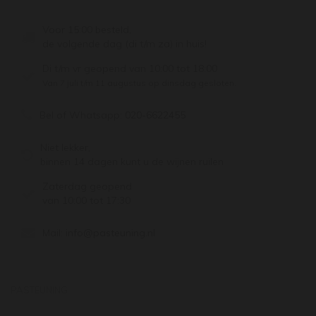
Voor 15:00 besteld,
de volgende dag (di t/m za) in huis!
Di t/m vr geopend van 10:00 tot 18:00
Van 7 juli t/m 11 augustus op dinsdag gesloten.
Bel of Whatsapp:
020-6622455
Niet lekker,
binnen 14 dagen kunt u de wijnen ruilen
Zaterdag geopend
van 10:00 tot 17:30
Mail:
info@pasteuning.nl
PASTEUNING