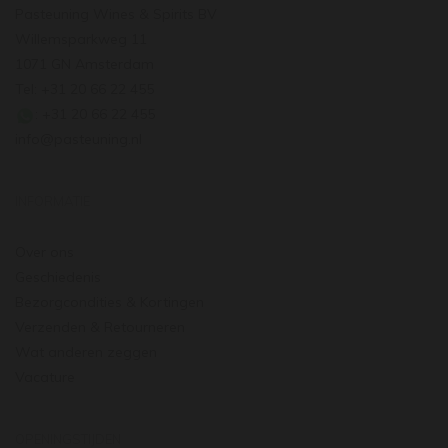
Pasteuning Wines & Spirits BV
Willemsparkweg 11
1071 GN Amsterdam
Tel: +31 20 66 22 455
: +31 20 66 22 455
info@pasteuning.nl
INFORMATIE
Over ons
Geschiedenis
Bezorgcondities & Kortingen
Verzenden & Retourneren
Wat anderen zeggen
Vacature
OPENINGSTIJDEN