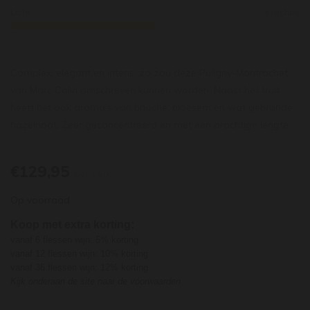
Licht
Krachtig
Complex, elegant en intens, zo zou deze Puligny-Montrachet
van Marc Colin omschreven kunnen worden. Naast het fruit
heeft het ook aroma's van brioche, bloesem en wat gebrande
hazelnoot. Zeer geconcentreerd en met een prachtige lengte.
€129,95
per stuk
Op voorraad
Koop met extra korting:
vanaf 6 flessen wijn: 5% korting
vanaf 12 flessen wijn: 10% korting
vanaf 36 flessen wijn: 12% korting
Kijk onderaan de site naar de voorwaarden