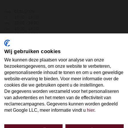
ma.
GESLOTEN
di.
10:00 - 18:00
wo.
10:00 - 18:00
do.
10:00 - 18:00
vr.
10:00 - 18:00
za.
10:00 - 17:30
zo.
GESLOTEN
Wij gebruiken cookies
ABONNEER U OP ONZE NIEUWSBRIEF
We kunnen deze plaatsen voor analyse van onze
bezoekersgegevens, om onze website te verbeteren,
gepersonaliseerde inhoud te tonen en om u een geweldige
Uw email hier ...
website-ervaring te bieden. Voor meer informatie over de
cookies die we gebruiken opent u de instellingen.
De gegevens worden verzameld voor het personaliseren
ABONNEER
van advertenties en het meten van de effectiviteit van
reclamecampagnes. Gegevens kunnen worden gedeeld
met Google LLC, meer informatie vindt u
hier
.