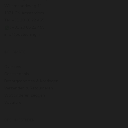
Willemsparkweg 11
1071 GN Amsterdam
Tel: +31 20 66 22 455
: +31 20 66 22 455
info@pasteuning.nl
INFORMATIE
Over ons
Geschiedenis
Bezorgcondities & Kortingen
Verzenden & Retourneren
Wat anderen zeggen
Vacature
OPENINGSTIJDEN