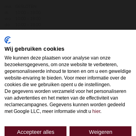
ma.
GESLOTEN
di.
10:00 - 18:00
wo.
10:00 - 18:00
do.
10:00 - 18:00
vr.
10:00 - 18:00
za.
10:00 - 17:30
zo.
GESLOTEN
Wij gebruiken cookies
ABONNEER U OP ONZE NIEUWSBRIEF
We kunnen deze plaatsen voor analyse van onze
bezoekersgegevens, om onze website te verbeteren,
gepersonaliseerde inhoud te tonen en om u een geweldige
Uw email hier ...
website-ervaring te bieden. Voor meer informatie over de
cookies die we gebruiken opent u de instellingen.
De gegevens worden verzameld voor het personaliseren
ABONNEER
van advertenties en het meten van de effectiviteit van
reclamecampagnes. Gegevens kunnen worden gedeeld
met Google LLC, meer informatie vindt u
hier
.
Accepteer alles
Weigeren