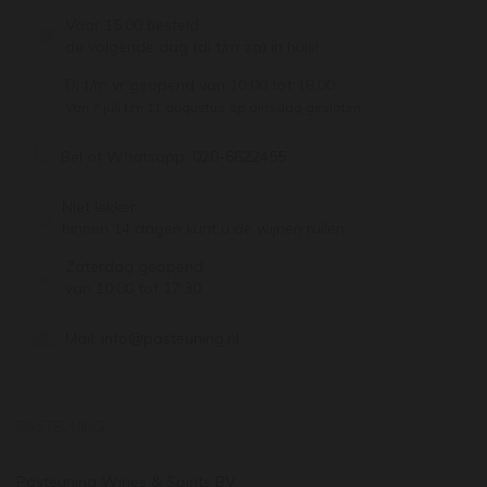
Voor 15:00 besteld,
de volgende dag (di t/m za) in huis!
Di t/m vr geopend van 10:00 tot 18:00
Van 7 juli t/m 11 augustus op dinsdag gesloten.
Bel of Whatsapp:
020-6622455
Niet lekker,
binnen 14 dagen kunt u de wijnen ruilen
Zaterdag geopend
van 10:00 tot 17:30
Mail:
info@pasteuning.nl
PASTEUNING
Pasteuning Wines & Spirits BV