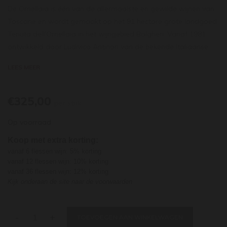
De Ornellaia is één van de allermooiste en gewilde wijnen van
Toscane en wordt gemaakt op het 91 hectare grote landgoed
Tenuta dell'Ornellaia in het wijngebied Bolgheri. Vanaf 1981
ontwikkeld door Ludivico Antinori van de bekende Italiaanse
wijnfamilie Antinori. De wijn kwam voor het eerst uit in 1985.
LEES MEER
Sinds 1 april 2005 is het landgoed volledig in handen van
Frescobaldi, een andere beroemde Toscaanse wijnfamilie.
De wijn is een zuivere 'Bordeaux-blend'. Hij bestaat voor
€325,00
per stuk
minstens de helft uit cabernet sauvignon, op de 2e plaats uit
Op voorraad
merlot en kleinere delen cabernet franc en petit verdot (de
lokale druif sangiovese wordt niet gebruikt voor de wijn). Elk
Koop met extra korting:
druivenras van elk wijngaardblok wordt apart gevinifieerd. De
vanaf 6 flessen wijn: 5% korting
wijn rijpt 12 maanden op Franse eikenhouten vaten, waarvan
vanaf 12 flessen wijn: 10% korting
vanaf 36 flessen wijn: 12% korting
70% nieuw is. Nadat de verschillende vaten worden
Kijk onderaan de site naar de voorwaarden
geassembleerd rijpt de wijn nog eens 6 maanden verder op
eiken vaten, alvorens na een jaar te worden vrijgegeven.
Ornellaia is alijd een zeer verleidelijke wijn. Vol en gul, met
-
+
TOEVOEGEN AAN WINKELWAGEN
zeldzaam verfijnde tannines zonder enige ruwe kant. De wijn is