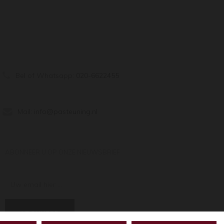
Bel of Whatsapp:
020-6622455
Mail:
info@pasteuning.nl
ABONNEER U OP ONZE NIEUWSBRIEF
Uw email hier ...
ABONNEER