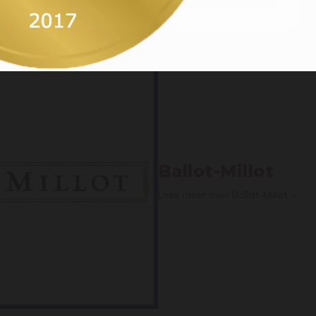
Ballot-Millot
Lees meer over Ballot-Millot →