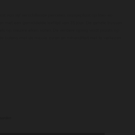
omt van vijf verschillende percelen, aangeplant op klei- en
 met een gemiddelde leeftijd van 35 jaar. De gehele trossen
s op nieuwe eiken vaten. De verdere rijping vindt plaats op
de balans met de mooie zuren en mineraliteit niet te verliezen
it tegenover de vette, honingachtige stijl die in Meursault
 wijn heeft fraai fruit van peer, groene appel en perzik, met
um tot vol, mooi geconcentreerd en hecht, met goed
waarden