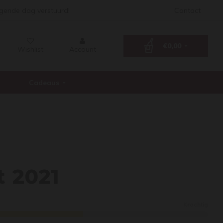
lgende dag verstuurd!
Contact
€0,00
Wishlist
Account
Cadeaus
sault
t 2021
Krachtig