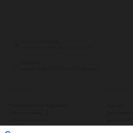
Voor 15:00 besteld,
de volgende dag (di t/m za) in huis!
Niet lekker,
binnen 14 dagen kunt u de wijnen ruilen
PASTEUNING
INFORMATIE
Pasteuning Wines & Spirits BV
Over ons
Willemsparkweg 11
Geschiedenis
1071 GN Amsterdam
Bezorgcondit
Tel: +31 20 66 22 455
Verzenden & 