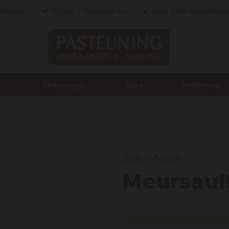
ialisten
Winkel in Amsterdam
Voor 15:00 besteld, vo
n
Champagne
Sake
Alcoholvrij
Ballot-Millot
Meur
Meursaul
Licht