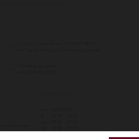
Di t/m vr geopend van 10:00 tot 18:00
Van 7 juli t/m 11 augustus op dinsdag gesloten.
Zaterdag geopend
van 10:00 tot 17:30
OPENINGSTIJDEN
ma.
GESLOTEN
di.
10:00 - 18:00
wo.
10:00 - 18:00
ies & Kortingen
do.
10:00 - 18:00
Retourneren
vr.
10:00 - 18:00