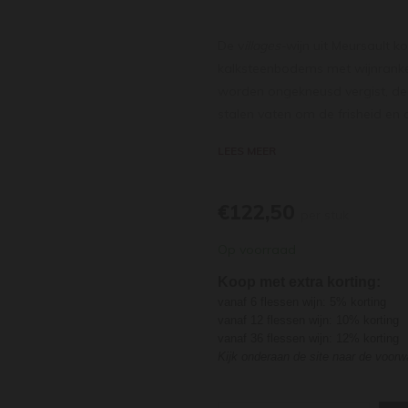
De v
illages-
wijn uit Meursault k
kalksteenbodems met wijnranken
worden ongekneusd vergist, deel
stalen vaten om de frisheid en 
en geen oxidatie toe te laten. D
LEES MEER
jarenlang heeft gedomineerd. De
een lichte vleug reductie, medi
gestructureerd extract en grip.
€122,50
per stuk
Op voorraad
Koop met extra korting:
vanaf 6 flessen wijn: 5% korting
vanaf 12 flessen wijn: 10% korting
vanaf 36 flessen wijn: 12% korting
Kijk onderaan de site naar de voor