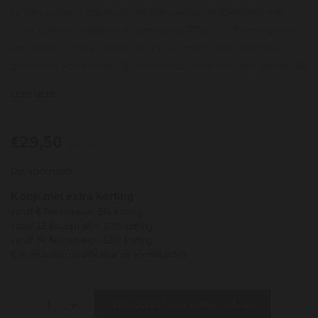
Le Beaujolais is afkomstig van drie wijngaardpercelen met
oude gamay-stokken van gemiddeld 70 jaar, afkomstig van
Lapierre’s aanplant in de gemeente Lancié, een naburige
gemeente van Villié Morgon. Meestal wordt een deel van de 2,5
hectare aan druiven aangewend voor hun cuvée Raisins
LEES MEER
Gaulois, maar gezien de jaargang is besloten om ze apart te
vinifiëren. Le Beaujolais is een wijn vergist met autochtone
gisten die 6 maanden rust op cuve. Dit komt tot uiting in
€29,50
per stuk
aroma's van vers en licht kruidig rood fruit. In de smaak is de
Op voorraad
wijn spatzuiver, levendig, geweldig fruitig met een heerlijk
drinkbaar karakter.
Koop met extra korting:
vanaf 6 flessen wijn: 5% korting
vanaf 12 flessen wijn: 10% korting
vanaf 36 flessen wijn: 12% korting
Kijk onderaan de site naar de voorwaarden
-
+
TOEVOEGEN AAN WINKELWAGEN