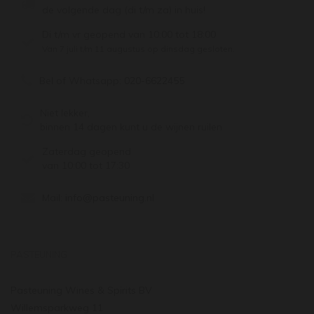
de volgende dag (di t/m za) in huis!
Di t/m vr geopend van 10:00 tot 18:00
Van 7 juli t/m 11 augustus op dinsdag gesloten.
Bel of Whatsapp:
020-6622455
Niet lekker,
binnen 14 dagen kunt u de wijnen ruilen
Zaterdag geopend
van 10:00 tot 17:30
Mail:
info@pasteuning.nl
PASTEUNING
Pasteuning Wines & Spirits BV
Willemsparkweg 11