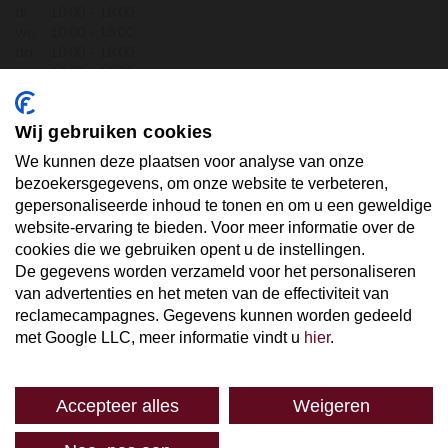
di.
10:00 - 18:00
wo.
10:00 - 18:00
do.
10:00 - 18:00
vr.
10:00 - 18:00
za.
10:00 - 17:30
zo.
GESLOTEN
Wij gebruiken cookies
ABONNEER U OP ONZE NIEUWSBRIEF
We kunnen deze plaatsen voor analyse van onze
bezoekersgegevens, om onze website te verbeteren,
gepersonaliseerde inhoud te tonen en om u een geweldige
Uw email hier ...
website-ervaring te bieden. Voor meer informatie over de
cookies die we gebruiken opent u de instellingen.
De gegevens worden verzameld voor het personaliseren
ABONNEER
van advertenties en het meten van de effectiviteit van
reclamecampagnes. Gegevens kunnen worden gedeeld
met Google LLC, meer informatie vindt u
hier
.
Accepteer alles
Weigeren
SPAREN