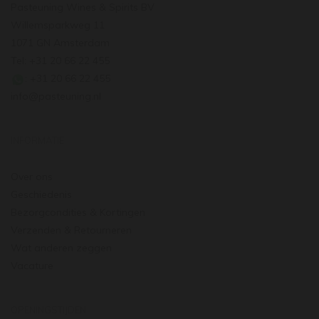
Pasteuning Wines & Spirits BV
Willemsparkweg 11
1071 GN Amsterdam
Tel: +31 20 66 22 455
: +31 20 66 22 455
info@pasteuning.nl
INFORMATIE
Over ons
Geschiedenis
Bezorgcondities & Kortingen
Verzenden & Retourneren
Wat anderen zeggen
Vacature
OPENINGSTIJDEN