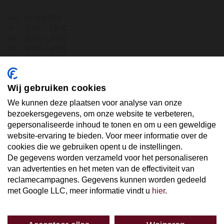
ma.
GESLOTEN
di.
10:00 - 18:00
wo.
10:00 - 18:00
do.
10:00 - 18:00
vr.
10:00 - 18:00
za.
10:00 - 17:30
zo.
GESLOTEN
Wij gebruiken cookies
ABONNEER U OP ONZE NIEUWSBRIEF
We kunnen deze plaatsen voor analyse van onze
bezoekersgegevens, om onze website te verbeteren,
gepersonaliseerde inhoud te tonen en om u een geweldige
Uw email hier ...
website-ervaring te bieden. Voor meer informatie over de
cookies die we gebruiken opent u de instellingen.
De gegevens worden verzameld voor het personaliseren
ABONNEER
van advertenties en het meten van de effectiviteit van
reclamecampagnes. Gegevens kunnen worden gedeeld
met Google LLC, meer informatie vindt u
hier
.