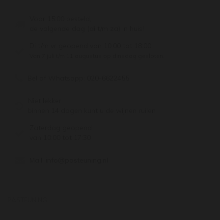
Voor 15:00 besteld,
de volgende dag (di t/m za) in huis!
Di t/m vr geopend van 10:00 tot 18:00
Van 7 juli t/m 11 augustus op dinsdag gesloten.
Bel of Whatsapp:
020-6622455
Niet lekker,
binnen 14 dagen kunt u de wijnen ruilen
Zaterdag geopend
van 10:00 tot 17:30
Mail:
info@pasteuning.nl
PASTEUNING