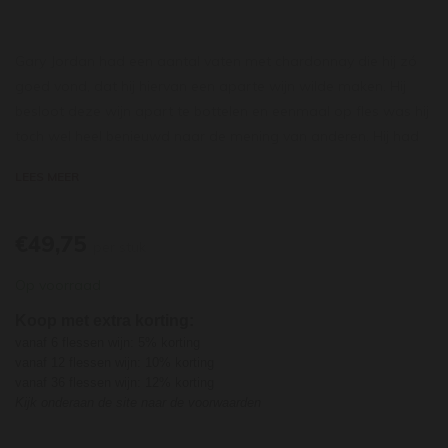
Gary Jordan had een aantal vaten met chardonnay die hij zó
goed vond, dat hij hiervan een aparte wijn wilde maken. Hij
besloot deze wijn apart te bottelen en eenmaal op fles was hij
toch wel heel benieuwd naar de mening van anderen. Hij had
destijds een afspraak met een aantal beroemde zakenmensen
LEES MEER
in het Krugerpark en dacht dat dit een perfect moment was
zijn bijzondere chardonnay te laten proeven. Dus schonk hij de
wijn (die zelfs nog geen naam had) in en enige euforie ging
€49,75
per stuk
rond de tafel. Richard Branson was één van de gasten en zei
Op voorraad
over de wijn: “This is the whole Nine Yards.” En de wijn was
geboren! Inmiddels zijn we al flink wat oogstjaren verder en is
Koop met extra korting:
de wijn dé icoonwijn van
vanaf 6 flessen wijn: 5% korting
Jordan.
vanaf 12 flessen wijn: 10% korting
vanaf 36 flessen wijn: 12% korting
De druiven voor deze top-chardonnay van Jordan worden
Kijk onderaan de site naar de voorwaarden
verbouwd op het oosten gerichte, koelere wijngaarden. De
rendementen worden laag gehouden. Na het persen van de