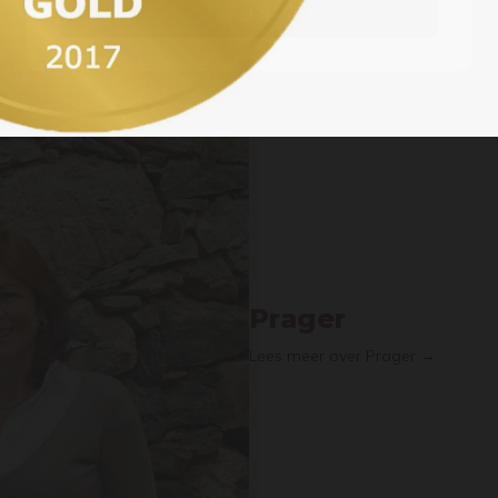
or older
Prager
Lees meer over Prager →