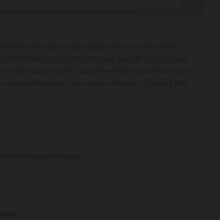
Krachtig
m Bodenstein zijn in 1997 geplant met een zeer brede
lechts 0,3 hectare rond de 400 meter hoogte. Arme stenige
 en iets bruine aarde. Natuurlijke vergisting op stalen tank.
ongelooflijk helder, fris, puur en delicaat. Wit fruitig, met
 en een vuursteenachtige neus, die super koel en fijn is in zijn
wijn heeft een fascinerende precisie, finesse en minerale
aaierend maar bijzonder elegant en sappig, met aanhoudende
ructureerde lengte.
voor een voorraadcheck.
waarden