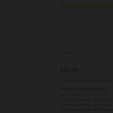
Licht
De wijnstokken van de Wachstu
genetische variatie en dat op s
bodem met mica, leisteen, gneiss
Deze Grüner Veltliner Smaragd is 
tropisch fruit op de achtergrond,
LEES MEER
mineralige, stenige nuances. De 
frisheid. In de mond rijk uitw
ziltigheid en aromatische, gest
€65,95
per stuk
Falstaff 97 punten
Niet op (vrije) voorraad,
klik hier
Koop met extra korting:
vanaf 6 flessen wijn: 5% korting
vanaf 12 flessen wijn: 10% korting
vanaf 36 flessen wijn: 12% korting
Kijk onderaan de site naar de voor