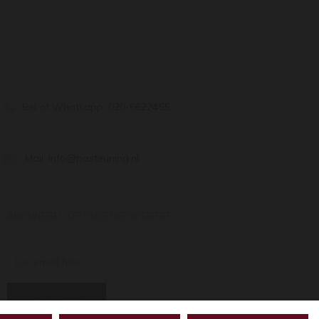
Bel of Whatsapp:
020-6622455
Mail:
info@pasteuning.nl
ABONNEER U OP ONZE NIEUWSBRIEF
Uw email hier ...
ABONNEER