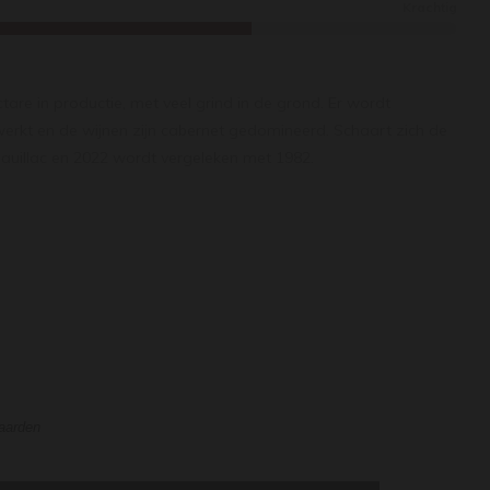
Krachtig
are in productie, met veel grind in de grond. Er wordt
erkt en de wijnen zijn cabernet gedomineerd. Schaart zich de
Pauillac en 2022 wordt vergeleken met 1982.
waarden