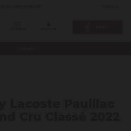
lgende dag verstuurd!
Contact
€0,00
Wishlist
Account
Cadeaus
d-Puy
 Lacoste Pauillac
nd Cru Classé 2022