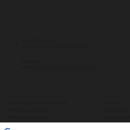
Voor 15:00 besteld,
de volgende dag (di t/m za) in huis!
Niet lekker,
binnen 14 dagen kunt u de wijnen ruilen
PASTEUNING
INFORMATIE
Pasteuning Wines & Spirits BV
Over ons
Willemsparkweg 11
Geschiedenis
1071 GN Amsterdam
Bezorgcondit
Tel: +31 20 66 22 455
Verzenden & 