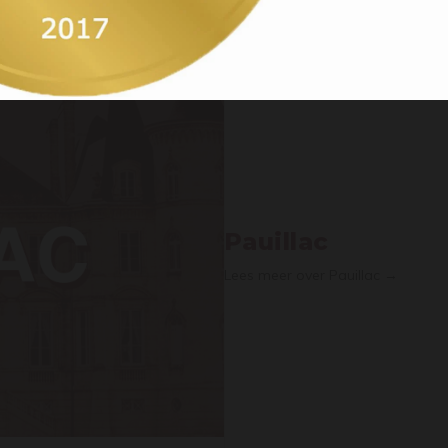
Pauillac
Lees meer over Pauillac →