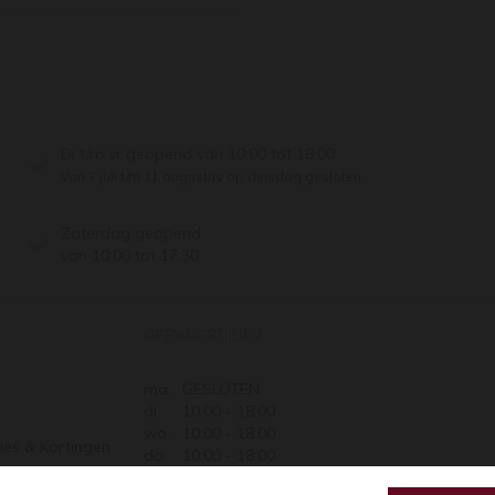
Di t/m vr geopend van 10:00 tot 18:00
Van 7 juli t/m 11 augustus op dinsdag gesloten.
Zaterdag geopend
van 10:00 tot 17:30
OPENINGSTIJDEN
ma.
GESLOTEN
di.
10:00 - 18:00
wo.
10:00 - 18:00
ies & Kortingen
do.
10:00 - 18:00
Retourneren
vr.
10:00 - 18:00