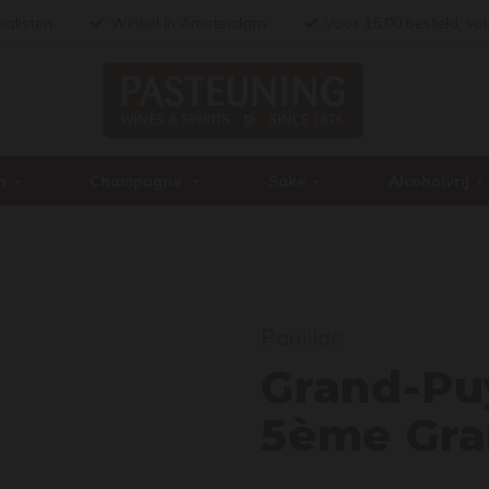
ialisten
Winkel in Amsterdam
Voor 15:00 besteld, vo
n
Champagne
Sake
Alcoholvrij
Gran
Pauillac
Grand-Puy
5ème Gra