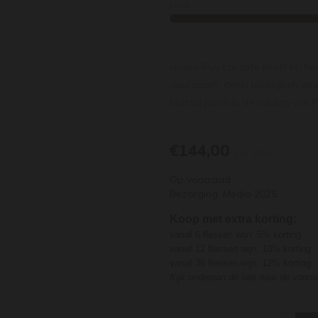
Licht
Grand-Puy Lacoste heeft 60 hect
duurzaam, deels biologisch gew
laatste jaren in de subtop van 
€144,00
per stuk
Op voorraad
Bezorging: Medio 2025
Koop met extra korting:
vanaf 6 flessen wijn: 5% korting
vanaf 12 flessen wijn: 10% korting
vanaf 36 flessen wijn: 12% korting
Kijk onderaan de site naar de voor